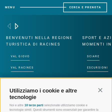
MENU
CERCA E PRENOTA
BENVENUTI NELLA REGIONE
SPORT E AZ
TURISTICA DI RACINES
MOMENTI IN
VAL GIOVO
SCIARE
VAL RACINES
ESCURSIONI
VAL RIDANNA
ALTA MONTA
Utilizziamo i cookie e altre
Continu
IMPIANTI DI RISALITA
BIKE
tecnologie
SCUOLA DI SCI RACINES
FONDO
Noi e altre
10 terze parti
selezionate utilizziamo cookie e
tecnologie simili. Questi strumenti sono essenziali per garantire la