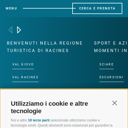
MENU
CERCA E PRENOTA
BENVENUTI NELLA REGIONE
SPORT E AZ
TURISTICA DI RACINES
MOMENTI IN
VAL GIOVO
SCIARE
VAL RACINES
ESCURSIONI
VAL RIDANNA
ALTA MONTA
Utilizziamo i cookie e altre
Continu
IMPIANTI DI RISALITA
BIKE
tecnologie
SCUOLA DI SCI RACINES
FONDO
Noi e altre
10 terze parti
selezionate utilizziamo cookie e
tecnologie simili. Questi strumenti sono essenziali per garantire la