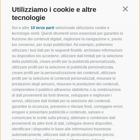
Utilizziamo i cookie e altre
Continu
tecnologie
Noi e altre
10 terze parti
selezionate utilizziamo cookie e
tecnologie simili. Questi strumenti sono essenziali per garantire la
fruizione dei contenuti digitali, migliorare la navigazione e, previo
tuo consenso, per scopi pubblicitari. Ad esempio, potremmo
utilizzare i tuoi dati per le seguenti finalità: archiviare informazioni
BENVENUTI NELLA REGIONE
SPORT E AZ
su dispositivo e/o accedervi, utilizzare dati limitati per la selezione
TURISTICA DI RACINES
MOMENTI IN
della pubblicità, creare profili per la pubblicità personalizzata,
utilizzare profili per la selezione di pubblicità personalizzata,
creare profili per la personalizzazione dei contenuti, utilizzare
VAL GIOVO
SCIARE
profili per la selezione di contenuti personalizzati, misurare le
prestazioni degli annunci, misurare le prestazioni dei contenuti,
VAL RACINES
ESCURSIONI
comprendere il pubblico attraverso statistiche o la combinazione
di dati provenienti da fonti diverse, sviluppare e migliorare i
servizi, utilizzare dati limitati per la selezione dei contenuti,
VAL RIDANNA
ALTA MONTA
garantire la sicurezza, prevenire e rilevare frodi, correggere errori,
erogare e presentare pubblicità e contenuto, salvare e
IMPIANTI DI RISALITA
BIKE
comunicare le scelte sulla privacy, abbinare e combinare dati
provenienti da altre fonti di dati, collegare diversi dispositivi,
identificare i dispositivi in base alle informazioni trasmesse
SCUOLA DI SCI RACINES
FONDO
automaticamente, utilizzare dati di geolocalizzazione precisi,