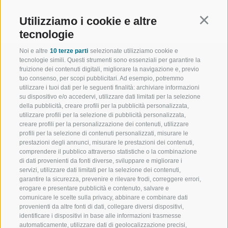
Utilizziamo i cookie e altre
Continu
tecnologie
Noi e altre
10 terze parti
selezionate utilizziamo cookie e
tecnologie simili. Questi strumenti sono essenziali per garantire la
fruizione dei contenuti digitali, migliorare la navigazione e, previo
tuo consenso, per scopi pubblicitari. Ad esempio, potremmo
utilizzare i tuoi dati per le seguenti finalità: archiviare informazioni
BENVENUTI NELLA REGIONE
SPORT E AZ
su dispositivo e/o accedervi, utilizzare dati limitati per la selezione
TURISTICA DI RACINES
MOMENTI IN
della pubblicità, creare profili per la pubblicità personalizzata,
utilizzare profili per la selezione di pubblicità personalizzata,
creare profili per la personalizzazione dei contenuti, utilizzare
VAL GIOVO
SCIARE
profili per la selezione di contenuti personalizzati, misurare le
prestazioni degli annunci, misurare le prestazioni dei contenuti,
VAL RACINES
ESCURSIONI
comprendere il pubblico attraverso statistiche o la combinazione
di dati provenienti da fonti diverse, sviluppare e migliorare i
servizi, utilizzare dati limitati per la selezione dei contenuti,
VAL RIDANNA
ALTA MONTA
garantire la sicurezza, prevenire e rilevare frodi, correggere errori,
erogare e presentare pubblicità e contenuto, salvare e
IMPIANTI DI RISALITA
BIKE
comunicare le scelte sulla privacy, abbinare e combinare dati
provenienti da altre fonti di dati, collegare diversi dispositivi,
identificare i dispositivi in base alle informazioni trasmesse
SCUOLA DI SCI RACINES
FONDO
automaticamente, utilizzare dati di geolocalizzazione precisi,