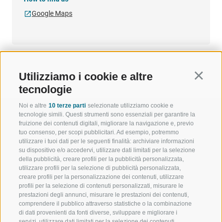
Google Maps
Utilizziamo i cookie e altre
Continu
tecnologie
Noi e altre
10 terze parti
selezionate utilizziamo cookie e
tecnologie simili. Questi strumenti sono essenziali per garantire la
fruizione dei contenuti digitali, migliorare la navigazione e, previo
tuo consenso, per scopi pubblicitari. Ad esempio, potremmo
utilizzare i tuoi dati per le seguenti finalità: archiviare informazioni
BENVENUTI NELLA REGIONE
SPORT E AZ
su dispositivo e/o accedervi, utilizzare dati limitati per la selezione
TURISTICA DI RACINES
MOMENTI IN
della pubblicità, creare profili per la pubblicità personalizzata,
utilizzare profili per la selezione di pubblicità personalizzata,
creare profili per la personalizzazione dei contenuti, utilizzare
VAL GIOVO
SCIARE
profili per la selezione di contenuti personalizzati, misurare le
prestazioni degli annunci, misurare le prestazioni dei contenuti,
VAL RACINES
ESCURSIONI
comprendere il pubblico attraverso statistiche o la combinazione
di dati provenienti da fonti diverse, sviluppare e migliorare i
servizi, utilizzare dati limitati per la selezione dei contenuti,