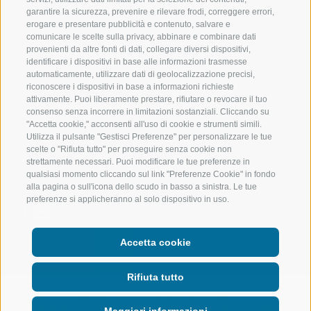
VAL RIDANNA
ALTA MONTA
garantire la sicurezza, prevenire e rilevare frodi, correggere errori,
erogare e presentare pubblicità e contenuto, salvare e
IMPIANTI DI RISALITA
BIKE
comunicare le scelte sulla privacy, abbinare e combinare dati
provenienti da altre fonti di dati, collegare diversi dispositivi,
identificare i dispositivi in base alle informazioni trasmesse
SCUOLA DI SCI RACINES
FONDO
automaticamente, utilizzare dati di geolocalizzazione precisi,
riconoscere i dispositivi in base a informazioni richieste
LUISL'S SKI SCHOOL A RACINES
ACQUA DA VIV
attivamente. Puoi liberamente prestare, rifiutare o revocare il tuo
consenso senza incorrere in limitazioni sostanziali. Cliccando su
"Accetta cookie," acconsenti all'uso di cookie e strumenti simili.
Utilizza il pulsante "Gestisci Preferenze" per personalizzare le tue
scelte o "Rifiuta tutto" per proseguire senza cookie non
strettamente necessari. Puoi modificare le tue preferenze in
qualsiasi momento cliccando sul link "Preferenze Cookie" in fondo
SEGUICI SUI SOCIAL
alla pagina o sull'icona dello scudo in basso a sinistra. Le tue
preferenze si applicheranno al solo dispositivo in uso.
Accetta cookie
Rifiuta tutto
CREDITS
|
MAPPA DEL SITO
|
AMMINISTRAZIONE
TRASPARENTE
|
COOKIE POLICY
|
PRIVACY
|
Preferenze Cookies