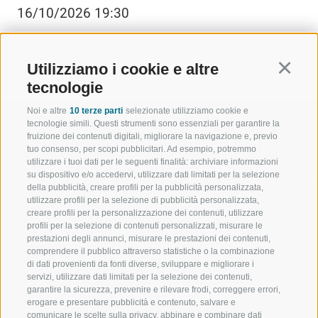
16/10/2026 19:30
Utilizziamo i cookie e altre
Continu
tecnologie
Noi e altre
10 terze parti
selezionate utilizziamo cookie e
tecnologie simili. Questi strumenti sono essenziali per garantire la
fruizione dei contenuti digitali, migliorare la navigazione e, previo
tuo consenso, per scopi pubblicitari. Ad esempio, potremmo
utilizzare i tuoi dati per le seguenti finalità: archiviare informazioni
BENVENUTI NELLA REGIONE
SPORT E AZ
su dispositivo e/o accedervi, utilizzare dati limitati per la selezione
TURISTICA DI RACINES
MOMENTI IN
della pubblicità, creare profili per la pubblicità personalizzata,
utilizzare profili per la selezione di pubblicità personalizzata,
creare profili per la personalizzazione dei contenuti, utilizzare
VAL GIOVO
SCIARE
profili per la selezione di contenuti personalizzati, misurare le
prestazioni degli annunci, misurare le prestazioni dei contenuti,
VAL RACINES
ESCURSIONI
comprendere il pubblico attraverso statistiche o la combinazione
di dati provenienti da fonti diverse, sviluppare e migliorare i
servizi, utilizzare dati limitati per la selezione dei contenuti,
VAL RIDANNA
ALTA MONTA
garantire la sicurezza, prevenire e rilevare frodi, correggere errori,
erogare e presentare pubblicità e contenuto, salvare e
IMPIANTI DI RISALITA
BIKE
comunicare le scelte sulla privacy, abbinare e combinare dati