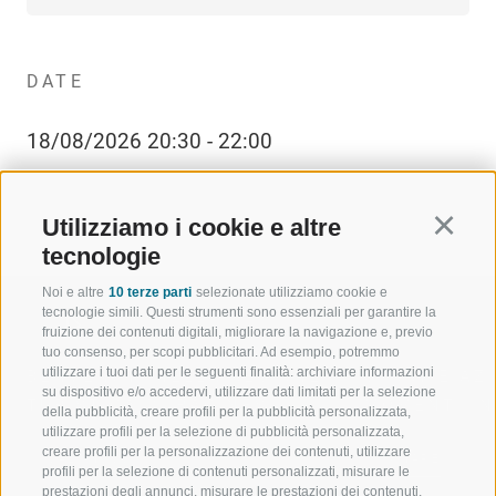
DATE
18/08/2026 20:30 - 22:00
Utilizziamo i cookie e altre
Continu
tecnologie
Noi e altre
10 terze parti
selezionate utilizziamo cookie e
tecnologie simili. Questi strumenti sono essenziali per garantire la
fruizione dei contenuti digitali, migliorare la navigazione e, previo
tuo consenso, per scopi pubblicitari. Ad esempio, potremmo
utilizzare i tuoi dati per le seguenti finalità: archiviare informazioni
BENVENUTI NELLA REGIONE
SPORT E AZ
su dispositivo e/o accedervi, utilizzare dati limitati per la selezione
TURISTICA DI RACINES
MOMENTI IN
della pubblicità, creare profili per la pubblicità personalizzata,
utilizzare profili per la selezione di pubblicità personalizzata,
creare profili per la personalizzazione dei contenuti, utilizzare
VAL GIOVO
SCIARE
profili per la selezione di contenuti personalizzati, misurare le
prestazioni degli annunci, misurare le prestazioni dei contenuti,