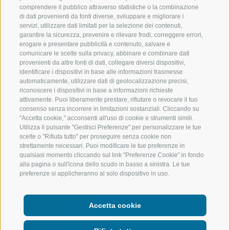
VAL RACINES
ESCURSIONI
comprendere il pubblico attraverso statistiche o la combinazione
di dati provenienti da fonti diverse, sviluppare e migliorare i
servizi, utilizzare dati limitati per la selezione dei contenuti,
VAL RIDANNA
ALTA MONTA
garantire la sicurezza, prevenire e rilevare frodi, correggere errori,
erogare e presentare pubblicità e contenuto, salvare e
IMPIANTI DI RISALITA
BIKE
comunicare le scelte sulla privacy, abbinare e combinare dati
provenienti da altre fonti di dati, collegare diversi dispositivi,
identificare i dispositivi in base alle informazioni trasmesse
SCUOLA DI SCI RACINES
FONDO
automaticamente, utilizzare dati di geolocalizzazione precisi,
riconoscere i dispositivi in base a informazioni richieste
LUISL'S SKI SCHOOL A RACINES
ACQUA DA VIV
attivamente. Puoi liberamente prestare, rifiutare o revocare il tuo
consenso senza incorrere in limitazioni sostanziali. Cliccando su
"Accetta cookie," acconsenti all'uso di cookie e strumenti simili.
Utilizza il pulsante "Gestisci Preferenze" per personalizzare le tue
scelte o "Rifiuta tutto" per proseguire senza cookie non
strettamente necessari. Puoi modificare le tue preferenze in
qualsiasi momento cliccando sul link "Preferenze Cookie" in fondo
SEGUICI SUI SOCIAL
alla pagina o sull'icona dello scudo in basso a sinistra. Le tue
preferenze si applicheranno al solo dispositivo in uso.
Accetta cookie