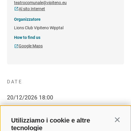
teatrocomunale@vipiteno.eu
Al sito Internet
Organizzatore
Lions Club Vipiteno Wipptal
How to find us
Google Maps
DATE
20/12/2026 18:00
Utilizziamo i cookie e altre
Continu
tecnologie