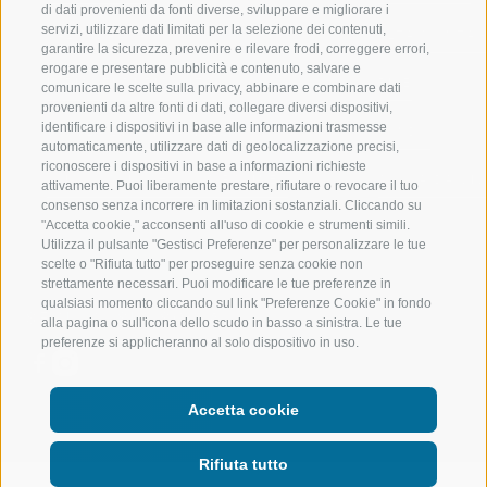
di dati provenienti da fonti diverse, sviluppare e migliorare i
servizi, utilizzare dati limitati per la selezione dei contenuti,
VAL RIDANNA
ALTA MONTA
garantire la sicurezza, prevenire e rilevare frodi, correggere errori,
erogare e presentare pubblicità e contenuto, salvare e
IMPIANTI DI RISALITA
BIKE
comunicare le scelte sulla privacy, abbinare e combinare dati
provenienti da altre fonti di dati, collegare diversi dispositivi,
identificare i dispositivi in base alle informazioni trasmesse
SCUOLA DI SCI RACINES
FONDO
automaticamente, utilizzare dati di geolocalizzazione precisi,
riconoscere i dispositivi in base a informazioni richieste
LUISL'S SKI SCHOOL A RACINES
ACQUA DA VIV
attivamente. Puoi liberamente prestare, rifiutare o revocare il tuo
consenso senza incorrere in limitazioni sostanziali. Cliccando su
"Accetta cookie," acconsenti all'uso di cookie e strumenti simili.
Utilizza il pulsante "Gestisci Preferenze" per personalizzare le tue
scelte o "Rifiuta tutto" per proseguire senza cookie non
strettamente necessari. Puoi modificare le tue preferenze in
qualsiasi momento cliccando sul link "Preferenze Cookie" in fondo
SEGUICI SUI SOCIAL
alla pagina o sull'icona dello scudo in basso a sinistra. Le tue
preferenze si applicheranno al solo dispositivo in uso.
Accetta cookie
Rifiuta tutto