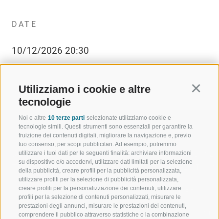
DATE
10/12/2026 20:30
Utilizziamo i cookie e altre
Continu
tecnologie
Noi e altre
10 terze parti
selezionate utilizziamo cookie e
tecnologie simili. Questi strumenti sono essenziali per garantire la
fruizione dei contenuti digitali, migliorare la navigazione e, previo
tuo consenso, per scopi pubblicitari. Ad esempio, potremmo
utilizzare i tuoi dati per le seguenti finalità: archiviare informazioni
BENVENUTI NELLA REGIONE
SPORT E AZ
su dispositivo e/o accedervi, utilizzare dati limitati per la selezione
TURISTICA DI RACINES
MOMENTI IN
della pubblicità, creare profili per la pubblicità personalizzata,
utilizzare profili per la selezione di pubblicità personalizzata,
creare profili per la personalizzazione dei contenuti, utilizzare
VAL GIOVO
SCIARE
profili per la selezione di contenuti personalizzati, misurare le
prestazioni degli annunci, misurare le prestazioni dei contenuti,
VAL RACINES
ESCURSIONI
comprendere il pubblico attraverso statistiche o la combinazione