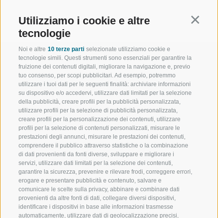
Utilizziamo i cookie e altre
Continu
tecnologie
Noi e altre
10 terze parti
selezionate utilizziamo cookie e
tecnologie simili. Questi strumenti sono essenziali per garantire la
fruizione dei contenuti digitali, migliorare la navigazione e, previo
tuo consenso, per scopi pubblicitari. Ad esempio, potremmo
utilizzare i tuoi dati per le seguenti finalità: archiviare informazioni
BENVENUTI NELLA REGIONE
SPORT E AZ
su dispositivo e/o accedervi, utilizzare dati limitati per la selezione
TURISTICA DI RACINES
MOMENTI IN
della pubblicità, creare profili per la pubblicità personalizzata,
utilizzare profili per la selezione di pubblicità personalizzata,
creare profili per la personalizzazione dei contenuti, utilizzare
VAL GIOVO
SCIARE
profili per la selezione di contenuti personalizzati, misurare le
prestazioni degli annunci, misurare le prestazioni dei contenuti,
VAL RACINES
ESCURSIONI
comprendere il pubblico attraverso statistiche o la combinazione
di dati provenienti da fonti diverse, sviluppare e migliorare i
servizi, utilizzare dati limitati per la selezione dei contenuti,
VAL RIDANNA
ALTA MONTA
garantire la sicurezza, prevenire e rilevare frodi, correggere errori,
erogare e presentare pubblicità e contenuto, salvare e
IMPIANTI DI RISALITA
BIKE
comunicare le scelte sulla privacy, abbinare e combinare dati
provenienti da altre fonti di dati, collegare diversi dispositivi,
identificare i dispositivi in base alle informazioni trasmesse
SCUOLA DI SCI RACINES
FONDO
automaticamente, utilizzare dati di geolocalizzazione precisi,