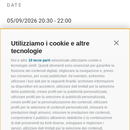
DATE
05/09/2026 20:30 - 22:00
Utilizziamo i cookie e altre
Continu
tecnologie
Noi e altre
10 terze parti
selezionate utilizziamo cookie e
tecnologie simili. Questi strumenti sono essenziali per garantire la
fruizione dei contenuti digitali, migliorare la navigazione e, previo
tuo consenso, per scopi pubblicitari. Ad esempio, potremmo
utilizzare i tuoi dati per le seguenti finalità: archiviare informazioni
BENVENUTI NELLA REGIONE
SPORT E AZ
su dispositivo e/o accedervi, utilizzare dati limitati per la selezione
TURISTICA DI RACINES
MOMENTI IN
della pubblicità, creare profili per la pubblicità personalizzata,
utilizzare profili per la selezione di pubblicità personalizzata,
creare profili per la personalizzazione dei contenuti, utilizzare
VAL GIOVO
SCIARE
profili per la selezione di contenuti personalizzati, misurare le
prestazioni degli annunci, misurare le prestazioni dei contenuti,
VAL RACINES
ESCURSIONI
comprendere il pubblico attraverso statistiche o la combinazione
di dati provenienti da fonti diverse, sviluppare e migliorare i
servizi, utilizzare dati limitati per la selezione dei contenuti,
VAL RIDANNA
ALTA MONTA