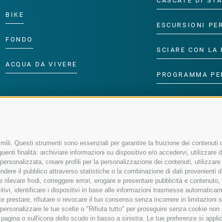
CASCATE DI ST
BIKE
ESCURSIONI PE
FONDO
SCIARE CON LA 
ACQUA DA VIVERE
PROGRAMMA PE
ili. Questi strumenti sono essenziali per garantire la fruizione dei contenuti d
enti finalità: archiviare informazioni su dispositivo e/o accedervi, utilizzare dati
à personalizzata, creare profili per la personalizzazione dei contenuti, utilizzare
ere il pubblico attraverso statistiche o la combinazione di dati provenienti da f
 e rilevare frodi, correggere errori, erogare e presentare pubblicità e contenuto
sitivi, identificare i dispositivi in base alle informazioni trasmesse automaticam
e prestare, rifiutare o revocare il tuo consenso senza incorrere in limitazioni 
r personalizzare le tue scelte o "Rifiuta tutto" per proseguire senza cookie no
agina o sull'icona dello scudo in basso a sinistra. Le tue preferenze si applic