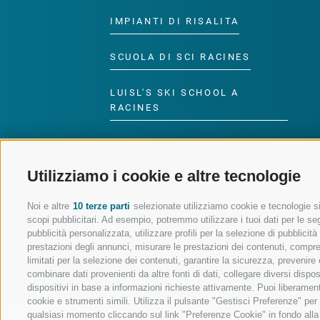
IMPIANTI DI RISALITA
SCUOLA DI SCI RACINES
LUISL'S SKI SCHOOL A
RACINES
Utilizziamo i cookie e altre tecnologie
SEGUICI SUI SOCIAL
Noi e altre
10 terze parti
selezionate utilizziamo cookie e tecnologie sim
scopi pubblicitari. Ad esempio, potremmo utilizzare i tuoi dati per le segu
pubblicità personalizzata, utilizzare profili per la selezione di pubblicit
prestazioni degli annunci, misurare le prestazioni dei contenuti, comprend
limitati per la selezione dei contenuti, garantire la sicurezza, prevenire
combinare dati provenienti da altre fonti di dati, collegare diversi dispo
dispositivi in base a informazioni richieste attivamente. Puoi liberament
cookie e strumenti simili. Utilizza il pulsante "Gestisci Preferenze" pe
qualsiasi momento cliccando sul link "Preferenze Cookie" in fondo alla p