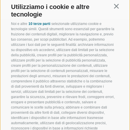
Utilizziamo i cookie e altre
Continu
tecnologie
Noi e altre
10 terze parti
selezionate utilizziamo cookie e
tecnologie simili. Questi strumenti sono essenziali per garantire la
fruizione dei contenuti digitali, migliorare la navigazione e, previo
tuo consenso, per scopi pubblicitari. Ad esempio, potremmo
utilizzare i tuoi dati per le seguenti finalità: archiviare informazioni
BENVENUTI NELLA REGIONE
SPORT E AZ
su dispositivo e/o accedervi, utilizzare dati limitati per la selezione
TURISTICA DI RACINES
MOMENTI IN
della pubblicità, creare profili per la pubblicità personalizzata,
utilizzare profili per la selezione di pubblicità personalizzata,
creare profili per la personalizzazione dei contenuti, utilizzare
VAL GIOVO
SCIARE
profili per la selezione di contenuti personalizzati, misurare le
prestazioni degli annunci, misurare le prestazioni dei contenuti,
VAL RACINES
ESCURSIONI
comprendere il pubblico attraverso statistiche o la combinazione
di dati provenienti da fonti diverse, sviluppare e migliorare i
servizi, utilizzare dati limitati per la selezione dei contenuti,
VAL RIDANNA
ALTA MONTA
garantire la sicurezza, prevenire e rilevare frodi, correggere errori,
erogare e presentare pubblicità e contenuto, salvare e
IMPIANTI DI RISALITA
BIKE
comunicare le scelte sulla privacy, abbinare e combinare dati
provenienti da altre fonti di dati, collegare diversi dispositivi,
identificare i dispositivi in base alle informazioni trasmesse
SCUOLA DI SCI RACINES
FONDO
automaticamente, utilizzare dati di geolocalizzazione precisi,
riconoscere i dispositivi in base a informazioni richieste