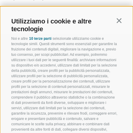
Utilizziamo i cookie e altre
Continu
tecnologie
Noi e altre
10 terze parti
selezionate utilizziamo cookie e
tecnologie simili. Questi strumenti sono essenziali per garantire la
fruizione dei contenuti digitali, migliorare la navigazione e, previo
tuo consenso, per scopi pubblicitari. Ad esempio, potremmo
utilizzare i tuoi dati per le seguenti finalità: archiviare informazioni
BENVENUTI NELLA REGIONE
SPORT E AZ
su dispositivo e/o accedervi, utilizzare dati limitati per la selezione
TURISTICA DI RACINES
MOMENTI IN
della pubblicità, creare profili per la pubblicità personalizzata,
utilizzare profili per la selezione di pubblicità personalizzata,
creare profili per la personalizzazione dei contenuti, utilizzare
VAL GIOVO
SCIARE
profili per la selezione di contenuti personalizzati, misurare le
prestazioni degli annunci, misurare le prestazioni dei contenuti,
VAL RACINES
ESCURSIONI
comprendere il pubblico attraverso statistiche o la combinazione
di dati provenienti da fonti diverse, sviluppare e migliorare i
servizi, utilizzare dati limitati per la selezione dei contenuti,
VAL RIDANNA
ALTA MONTA
garantire la sicurezza, prevenire e rilevare frodi, correggere errori,
erogare e presentare pubblicità e contenuto, salvare e
IMPIANTI DI RISALITA
BIKE
comunicare le scelte sulla privacy, abbinare e combinare dati
provenienti da altre fonti di dati, collegare diversi dispositivi,