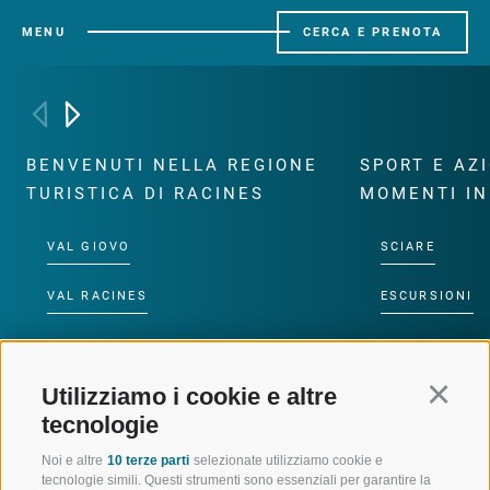
MENU
CERCA E PRENOTA
BENVENUTI NELLA REGIONE
SPORT E AZ
TURISTICA DI RACINES
MOMENTI IN
VAL GIOVO
SCIARE
VAL RACINES
ESCURSIONI
VAL RIDANNA
ALTA MONTA
Utilizziamo i cookie e altre
Continu
IMPIANTI DI RISALITA
BIKE
tecnologie
SCUOLA DI SCI RACINES
FONDO
Noi e altre
10 terze parti
selezionate utilizziamo cookie e
tecnologie simili. Questi strumenti sono essenziali per garantire la