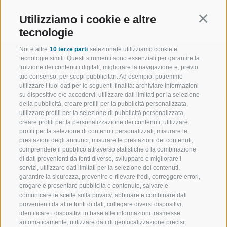
Utilizziamo i cookie e altre
Continu
tecnologie
Noi e altre
10 terze parti
selezionate utilizziamo cookie e
tecnologie simili. Questi strumenti sono essenziali per garantire la
fruizione dei contenuti digitali, migliorare la navigazione e, previo
tuo consenso, per scopi pubblicitari. Ad esempio, potremmo
utilizzare i tuoi dati per le seguenti finalità: archiviare informazioni
BENVENUTI NELLA REGIONE
SPORT E AZ
su dispositivo e/o accedervi, utilizzare dati limitati per la selezione
TURISTICA DI RACINES
MOMENTI IN
della pubblicità, creare profili per la pubblicità personalizzata,
utilizzare profili per la selezione di pubblicità personalizzata,
creare profili per la personalizzazione dei contenuti, utilizzare
VAL GIOVO
SCIARE
profili per la selezione di contenuti personalizzati, misurare le
prestazioni degli annunci, misurare le prestazioni dei contenuti,
VAL RACINES
ESCURSIONI
comprendere il pubblico attraverso statistiche o la combinazione
di dati provenienti da fonti diverse, sviluppare e migliorare i
servizi, utilizzare dati limitati per la selezione dei contenuti,
VAL RIDANNA
ALTA MONTA
garantire la sicurezza, prevenire e rilevare frodi, correggere errori,
erogare e presentare pubblicità e contenuto, salvare e
IMPIANTI DI RISALITA
BIKE
comunicare le scelte sulla privacy, abbinare e combinare dati
provenienti da altre fonti di dati, collegare diversi dispositivi,
identificare i dispositivi in base alle informazioni trasmesse
SCUOLA DI SCI RACINES
FONDO
automaticamente, utilizzare dati di geolocalizzazione precisi,