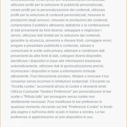
utilizzare profili per la selezione di pubblicità personalizzata,
creare profili per la personalizzazione dei contenuti, utilizzare
VAL GIOVO
SCIARE
profili per la selezione di contenuti personalizzati, misurare le
prestazioni degli annunci, misurare le prestazioni dei contenuti,
VAL RACINES
ESCURSIONI
comprendere il pubblico attraverso statistiche o la combinazione
di dati provenienti da fonti diverse, sviluppare e migliorare i
servizi, utilizzare dati limitati per la selezione dei contenuti,
VAL RIDANNA
ALTA MONTA
garantire la sicurezza, prevenire e rilevare frodi, correggere errori,
erogare e presentare pubblicità e contenuto, salvare e
IMPIANTI DI RISALITA
BIKE
comunicare le scelte sulla privacy, abbinare e combinare dati
provenienti da altre fonti di dati, collegare diversi dispositivi,
identificare i dispositivi in base alle informazioni trasmesse
SCUOLA DI SCI RACINES
FONDO
automaticamente, utilizzare dati di geolocalizzazione precisi,
riconoscere i dispositivi in base a informazioni richieste
LUISL'S SKI SCHOOL A RACINES
ACQUA DA VIV
attivamente. Puoi liberamente prestare, rifiutare o revocare il tuo
consenso senza incorrere in limitazioni sostanziali. Cliccando su
"Accetta cookie," acconsenti all'uso di cookie e strumenti simili.
Utilizza il pulsante "Gestisci Preferenze" per personalizzare le tue
scelte o "Rifiuta tutto" per proseguire senza cookie non
strettamente necessari. Puoi modificare le tue preferenze in
qualsiasi momento cliccando sul link "Preferenze Cookie" in fondo
SEGUICI SUI SOCIAL
alla pagina o sull'icona dello scudo in basso a sinistra. Le tue
preferenze si applicheranno al solo dispositivo in uso.