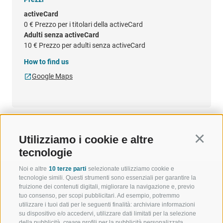
activeCard
0 €
Prezzo per i titolari della activeCard
Adulti senza activeCard
10 €
Prezzo per adulti senza activeCard
How to find us
Google Maps
Utilizziamo i cookie e altre
Continu
tecnologie
Noi e altre
10 terze parti
selezionate utilizziamo cookie e
tecnologie simili. Questi strumenti sono essenziali per garantire la
fruizione dei contenuti digitali, migliorare la navigazione e, previo
tuo consenso, per scopi pubblicitari. Ad esempio, potremmo
utilizzare i tuoi dati per le seguenti finalità: archiviare informazioni
BENVENUTI NELLA REGIONE
SPORT E AZ
su dispositivo e/o accedervi, utilizzare dati limitati per la selezione
TURISTICA DI RACINES
MOMENTI IN
della pubblicità, creare profili per la pubblicità personalizzata,