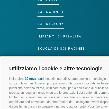
VAL GIOVO
VAL RACINES
VAL RIDANNA
IMPIANTI DI RISALITA
SCUOLA DI SCI RACINES
LUISL'S SKI SCHOOL A
RACINES
Utilizziamo i cookie e altre tecnologie
Noi e altre
10 terze parti
selezionate utilizziamo cookie e tecnologie sim
scopi pubblicitari. Ad esempio, potremmo utilizzare i tuoi dati per le segu
pubblicità personalizzata, utilizzare profili per la selezione di pubblicit
prestazioni degli annunci, misurare le prestazioni dei contenuti, comprend
SEGUICI SUI SOCIAL
limitati per la selezione dei contenuti, garantire la sicurezza, prevenire
combinare dati provenienti da altre fonti di dati, collegare diversi dispo
dispositivi in base a informazioni richieste attivamente. Puoi liberament