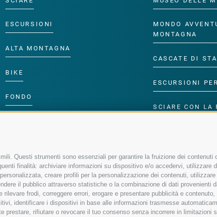
SCIARE
MUSEO DELLE M
ESCURSIONI
MONDO AVVENT
MONTAGNA
ALTA MONTAGNA
CASCATE DI ST
BIKE
ESCURSIONI PE
FONDO
SCIARE CON LA 
ACQUA DA VIVERE
PROGRAMMA PE
ili. Questi strumenti sono essenziali per garantire la fruizione dei contenuti d
enti finalità: archiviare informazioni su dispositivo e/o accedervi, utilizzare dati
à personalizzata, creare profili per la personalizzazione dei contenuti, utilizzare
ere il pubblico attraverso statistiche o la combinazione di dati provenienti da f
 e rilevare frodi, correggere errori, erogare e presentare pubblicità e contenuto
sitivi, identificare i dispositivi in base alle informazioni trasmesse automaticam
e prestare, rifiutare o revocare il tuo consenso senza incorrere in limitazioni 