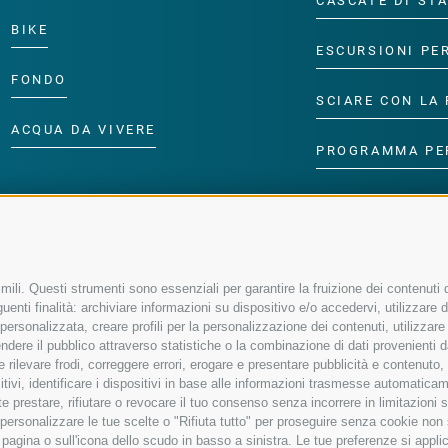
CASCATE DI ST
BIKE
ESCURSIONI PE
FONDO
SCIARE CON LA 
ACQUA DA VIVERE
PROGRAMMA PE
ili. Questi strumenti sono essenziali per garantire la fruizione dei contenuti d
enti finalità: archiviare informazioni su dispositivo e/o accedervi, utilizzare dati
à personalizzata, creare profili per la personalizzazione dei contenuti, utilizzare
ere il pubblico attraverso statistiche o la combinazione di dati provenienti da f
 e rilevare frodi, correggere errori, erogare e presentare pubblicità e contenuto
sitivi, identificare i dispositivi in base alle informazioni trasmesse automaticam
e prestare, rifiutare o revocare il tuo consenso senza incorrere in limitazioni 
r personalizzare le tue scelte o "Rifiuta tutto" per proseguire senza cookie no
agina o sull'icona dello scudo in basso a sinistra. Le tue preferenze si applic