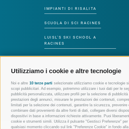
IMPIANTI DI RISALITA
SCUOLA DI SCI RACINES
LUISL'S SKI SCHOOL A
RACINES
Utilizziamo i cookie e altre tecnologie
SEGUICI SUI SOCIAL
Noi e altre
10 terze parti
selezionate utilizziamo cookie e tecnologie sim
scopi pubblicitari. Ad esempio, potremmo utilizzare i tuoi dati per le segu
pubblicità personalizzata, utilizzare profili per la selezione di pubblicit
prestazioni degli annunci, misurare le prestazioni dei contenuti, comprend
limitati per la selezione dei contenuti, garantire la sicurezza, prevenire
combinare dati provenienti da altre fonti di dati, collegare diversi dispo
dispositivi in base a informazioni richieste attivamente. Puoi liberament
cookie e strumenti simili. Utilizza il pulsante "Gestisci Preferenze" pe
qualsiasi momento cliccando sul link "Preferenze Cookie" in fondo alla p