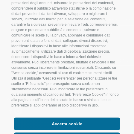
prestazioni degli annunci, misurare le prestazioni dei contenuti,
VAL RACINES
ESCURSIONI
comprendere il pubblico attraverso statistiche o la combinazione
di dati provenienti da fonti diverse, sviluppare e migliorare i
servizi, utilizzare dati limitati per la selezione dei contenuti,
VAL RIDANNA
ALTA MONTA
garantire la sicurezza, prevenire e rilevare frodi, correggere errori,
erogare e presentare pubblicità e contenuto, salvare e
IMPIANTI DI RISALITA
BIKE
comunicare le scelte sulla privacy, abbinare e combinare dati
provenienti da altre fonti di dati, collegare diversi dispositivi,
identificare i dispositivi in base alle informazioni trasmesse
SCUOLA DI SCI RACINES
FONDO
automaticamente, utilizzare dati di geolocalizzazione precisi,
riconoscere i dispositivi in base a informazioni richieste
LUISL'S SKI SCHOOL A RACINES
ACQUA DA VIV
attivamente. Puoi liberamente prestare, rifiutare o revocare il tuo
consenso senza incorrere in limitazioni sostanziali. Cliccando su
"Accetta cookie," acconsenti all'uso di cookie e strumenti simili.
Utilizza il pulsante "Gestisci Preferenze" per personalizzare le tue
scelte o "Rifiuta tutto" per proseguire senza cookie non
strettamente necessari. Puoi modificare le tue preferenze in
qualsiasi momento cliccando sul link "Preferenze Cookie" in fondo
SEGUICI SUI SOCIAL
alla pagina o sull'icona dello scudo in basso a sinistra. Le tue
preferenze si applicheranno al solo dispositivo in uso.
Accetta cookie