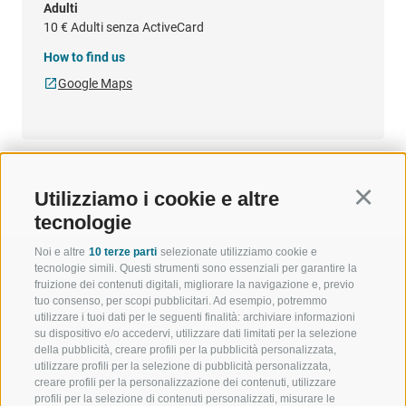
Adulti
10 €
Adulti senza ActiveCard
How to find us
Google Maps
Utilizziamo i cookie e altre
Continu
tecnologie
Noi e altre
10 terze parti
selezionate utilizziamo cookie e
tecnologie simili. Questi strumenti sono essenziali per garantire la
fruizione dei contenuti digitali, migliorare la navigazione e, previo
tuo consenso, per scopi pubblicitari. Ad esempio, potremmo
utilizzare i tuoi dati per le seguenti finalità: archiviare informazioni
BENVENUTI NELLA REGIONE
SPORT E AZ
su dispositivo e/o accedervi, utilizzare dati limitati per la selezione
TURISTICA DI RACINES
MOMENTI IN
della pubblicità, creare profili per la pubblicità personalizzata,
utilizzare profili per la selezione di pubblicità personalizzata,
creare profili per la personalizzazione dei contenuti, utilizzare
VAL GIOVO
SCIARE
profili per la selezione di contenuti personalizzati, misurare le