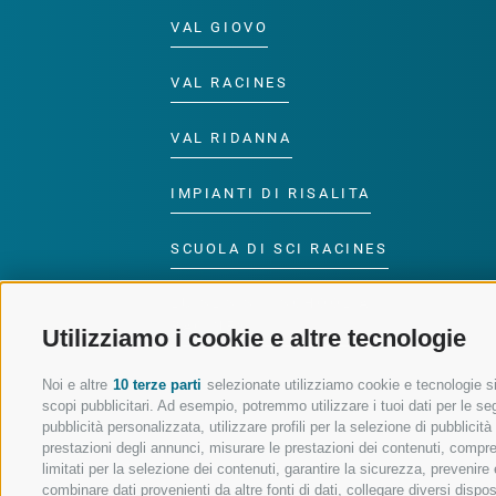
VAL GIOVO
VAL RACINES
VAL RIDANNA
IMPIANTI DI RISALITA
SCUOLA DI SCI RACINES
LUISL'S SKI SCHOOL A
RACINES
Utilizziamo i cookie e altre tecnologie
Noi e altre
10 terze parti
selezionate utilizziamo cookie e tecnologie sim
scopi pubblicitari. Ad esempio, potremmo utilizzare i tuoi dati per le segu
pubblicità personalizzata, utilizzare profili per la selezione di pubblicit
prestazioni degli annunci, misurare le prestazioni dei contenuti, comprend
SEGUICI SUI SOCIAL
limitati per la selezione dei contenuti, garantire la sicurezza, prevenire
combinare dati provenienti da altre fonti di dati, collegare diversi dispo