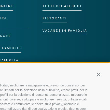
INIERE
TUTTI GLI ALLOGGI
URA
RISTORANTI
VACANZE IN FAMIGLIA
ANGHE
R FAMIGLIE
FAMIGLIA
R BAMBINI
Continu
igitali, migliorare la navigazione e, previo tuo consenso, per
 limitati per la selezione della pubblicità, creare profili per la
 profili per la selezione di contenuti personalizzati, misurare le
onti diverse, sviluppare e migliorare i servizi, utilizzare dati
, salvare e comunicare le scelte sulla privacy, abbinare e
ente, utilizzare dati di geolocalizzazione precisi, riconoscere i