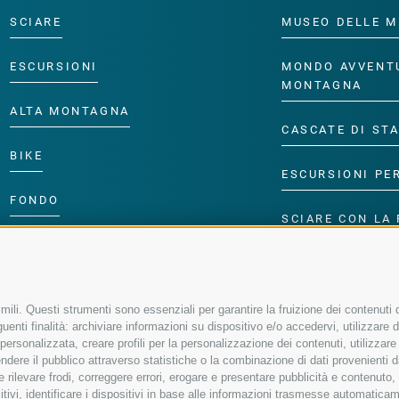
SCIARE
MUSEO DELLE M
ESCURSIONI
MONDO AVVENT
MONTAGNA
ALTA MONTAGNA
CASCATE DI ST
BIKE
ESCURSIONI PE
FONDO
SCIARE CON LA 
ACQUA DA VIVERE
PROGRAMMA PE
ili. Questi strumenti sono essenziali per garantire la fruizione dei contenuti d
enti finalità: archiviare informazioni su dispositivo e/o accedervi, utilizzare dati
à personalizzata, creare profili per la personalizzazione dei contenuti, utilizzare
ere il pubblico attraverso statistiche o la combinazione di dati provenienti da f
 e rilevare frodi, correggere errori, erogare e presentare pubblicità e contenuto
sitivi, identificare i dispositivi in base alle informazioni trasmesse automaticam