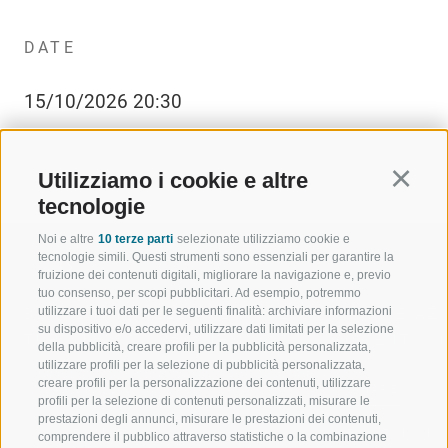
DATE
15/10/2026 20:30
Utilizziamo i cookie e altre
Continu
tecnologie
Noi e altre
10 terze parti
selezionate utilizziamo cookie e
tecnologie simili. Questi strumenti sono essenziali per garantire la
fruizione dei contenuti digitali, migliorare la navigazione e, previo
tuo consenso, per scopi pubblicitari. Ad esempio, potremmo
utilizzare i tuoi dati per le seguenti finalità: archiviare informazioni
BENVENUTI NELLA REGIONE
SPORT E AZ
su dispositivo e/o accedervi, utilizzare dati limitati per la selezione
TURISTICA DI RACINES
MOMENTI IN
della pubblicità, creare profili per la pubblicità personalizzata,
utilizzare profili per la selezione di pubblicità personalizzata,
creare profili per la personalizzazione dei contenuti, utilizzare
VAL GIOVO
SCIARE
profili per la selezione di contenuti personalizzati, misurare le
prestazioni degli annunci, misurare le prestazioni dei contenuti,
VAL RACINES
ESCURSIONI
comprendere il pubblico attraverso statistiche o la combinazione