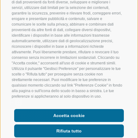
di dati provenienti da fonti diverse, sviluppare e migliorare i
servizi, utilizzare dati limitati per la selezione dei contenuti,
VAL RIDANNA
ALTA MONTA
garantire la sicurezza, prevenire e rilevare frodi, correggere errori,
erogare e presentare pubblicità e contenuto, salvare e
IMPIANTI DI RISALITA
BIKE
comunicare le scelte sulla privacy, abbinare e combinare dati
provenienti da altre fonti di dati, collegare diversi dispositivi,
identificare i dispositivi in base alle informazioni trasmesse
SCUOLA DI SCI RACINES
FONDO
automaticamente, utilizzare dati di geolocalizzazione precisi,
riconoscere i dispositivi in base a informazioni richieste
LUISL'S SKI SCHOOL A RACINES
ACQUA DA VIV
attivamente. Puoi liberamente prestare, rifiutare o revocare il tuo
consenso senza incorrere in limitazioni sostanziali. Cliccando su
"Accetta cookie," acconsenti all'uso di cookie e strumenti simili.
Utilizza il pulsante "Gestisci Preferenze" per personalizzare le tue
scelte o "Rifiuta tutto" per proseguire senza cookie non
strettamente necessari. Puoi modificare le tue preferenze in
qualsiasi momento cliccando sul link "Preferenze Cookie" in fondo
SEGUICI SUI SOCIAL
alla pagina o sull'icona dello scudo in basso a sinistra. Le tue
preferenze si applicheranno al solo dispositivo in uso.
Accetta cookie
Rifiuta tutto