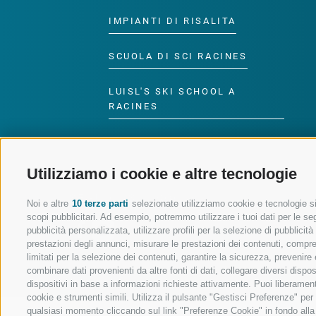
IMPIANTI DI RISALITA
SCUOLA DI SCI RACINES
LUISL'S SKI SCHOOL A
RACINES
Utilizziamo i cookie e altre tecnologie
SEGUICI SUI SOCIAL
Noi e altre
10 terze parti
selezionate utilizziamo cookie e tecnologie sim
scopi pubblicitari. Ad esempio, potremmo utilizzare i tuoi dati per le segu
pubblicità personalizzata, utilizzare profili per la selezione di pubblicit
prestazioni degli annunci, misurare le prestazioni dei contenuti, comprend
limitati per la selezione dei contenuti, garantire la sicurezza, prevenire
combinare dati provenienti da altre fonti di dati, collegare diversi dispo
dispositivi in base a informazioni richieste attivamente. Puoi liberament
cookie e strumenti simili. Utilizza il pulsante "Gestisci Preferenze" pe
qualsiasi momento cliccando sul link "Preferenze Cookie" in fondo alla p