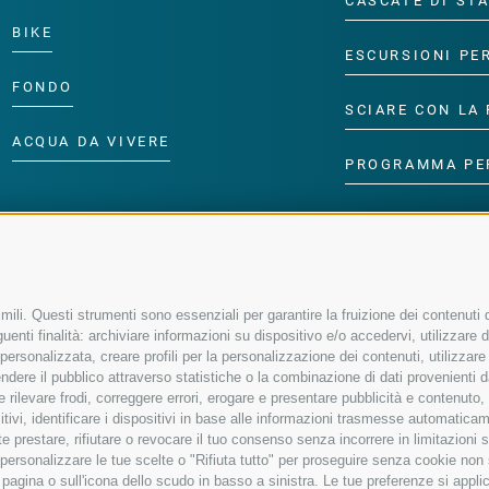
CASCATE DI ST
BIKE
ESCURSIONI PE
FONDO
SCIARE CON LA 
ACQUA DA VIVERE
PROGRAMMA PE
ili. Questi strumenti sono essenziali per garantire la fruizione dei contenuti d
enti finalità: archiviare informazioni su dispositivo e/o accedervi, utilizzare dati
à personalizzata, creare profili per la personalizzazione dei contenuti, utilizzare
ere il pubblico attraverso statistiche o la combinazione di dati provenienti da f
 e rilevare frodi, correggere errori, erogare e presentare pubblicità e contenuto
sitivi, identificare i dispositivi in base alle informazioni trasmesse automaticam
e prestare, rifiutare o revocare il tuo consenso senza incorrere in limitazioni 
r personalizzare le tue scelte o "Rifiuta tutto" per proseguire senza cookie no
agina o sull'icona dello scudo in basso a sinistra. Le tue preferenze si applic