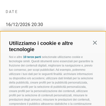
DATE
16/12/2026 20:30
Utilizziamo i cookie e altre
Continu
tecnologie
Noi e altre
10 terze parti
selezionate utilizziamo cookie e
tecnologie simili. Questi strumenti sono essenziali per garantire la
fruizione dei contenuti digitali, migliorare la navigazione e, previo
tuo consenso, per scopi pubblicitari. Ad esempio, potremmo
utilizzare i tuoi dati per le seguenti finalità: archiviare informazioni
BENVENUTI NELLA REGIONE
SPORT E AZ
su dispositivo e/o accedervi, utilizzare dati limitati per la selezione
TURISTICA DI RACINES
MOMENTI IN
della pubblicità, creare profili per la pubblicità personalizzata,
utilizzare profili per la selezione di pubblicità personalizzata,
creare profili per la personalizzazione dei contenuti, utilizzare
VAL GIOVO
SCIARE
profili per la selezione di contenuti personalizzati, misurare le
prestazioni degli annunci, misurare le prestazioni dei contenuti,
VAL RACINES
ESCURSIONI
comprendere il pubblico attraverso statistiche o la combinazione