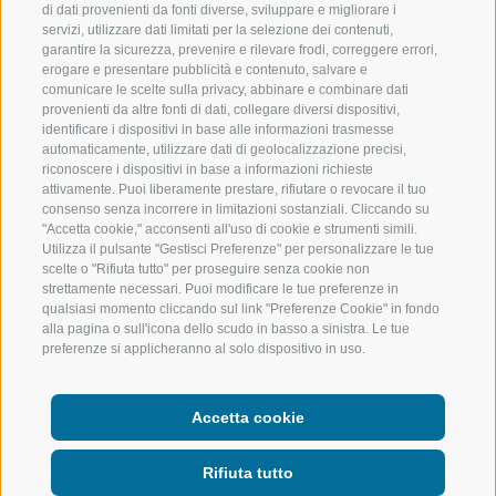
di dati provenienti da fonti diverse, sviluppare e migliorare i
servizi, utilizzare dati limitati per la selezione dei contenuti,
VAL RIDANNA
ALTA MONTA
garantire la sicurezza, prevenire e rilevare frodi, correggere errori,
erogare e presentare pubblicità e contenuto, salvare e
IMPIANTI DI RISALITA
BIKE
comunicare le scelte sulla privacy, abbinare e combinare dati
provenienti da altre fonti di dati, collegare diversi dispositivi,
identificare i dispositivi in base alle informazioni trasmesse
SCUOLA DI SCI RACINES
FONDO
automaticamente, utilizzare dati di geolocalizzazione precisi,
riconoscere i dispositivi in base a informazioni richieste
LUISL'S SKI SCHOOL A RACINES
ACQUA DA VIV
attivamente. Puoi liberamente prestare, rifiutare o revocare il tuo
consenso senza incorrere in limitazioni sostanziali. Cliccando su
"Accetta cookie," acconsenti all'uso di cookie e strumenti simili.
Utilizza il pulsante "Gestisci Preferenze" per personalizzare le tue
scelte o "Rifiuta tutto" per proseguire senza cookie non
strettamente necessari. Puoi modificare le tue preferenze in
qualsiasi momento cliccando sul link "Preferenze Cookie" in fondo
SEGUICI SUI SOCIAL
alla pagina o sull'icona dello scudo in basso a sinistra. Le tue
preferenze si applicheranno al solo dispositivo in uso.
Accetta cookie
Rifiuta tutto