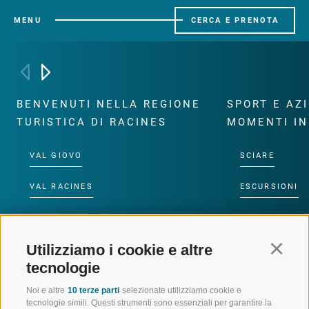
MENU
CERCA E PRENOTA
BENVENUTI NELLA REGIONE
SPORT E AZ
TURISTICA DI RACINES
MOMENTI IN
VAL GIOVO
SCIARE
VAL RACINES
ESCURSIONI
VAL RIDANNA
ALTA MONTA
Utilizziamo i cookie e altre
Continu
IMPIANTI DI RISALITA
BIKE
tecnologie
SCUOLA DI SCI RACINES
FONDO
Noi e altre
10 terze parti
selezionate utilizziamo cookie e
tecnologie simili. Questi strumenti sono essenziali per garantire la