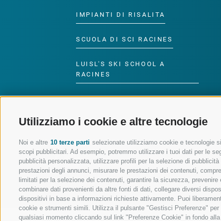
IMPIANTI DI RISALITA
SCUOLA DI SCI RACINES
LUISL'S SKI SCHOOL A
RACINES
Utilizziamo i cookie e altre tecnologie
SEGUICI SUI SOCIAL
Noi e altre
10 terze parti
selezionate utilizziamo cookie e tecnologie sim
scopi pubblicitari. Ad esempio, potremmo utilizzare i tuoi dati per le segu
pubblicità personalizzata, utilizzare profili per la selezione di pubblicit
prestazioni degli annunci, misurare le prestazioni dei contenuti, comprend
limitati per la selezione dei contenuti, garantire la sicurezza, prevenire
combinare dati provenienti da altre fonti di dati, collegare diversi dispo
dispositivi in base a informazioni richieste attivamente. Puoi liberament
cookie e strumenti simili. Utilizza il pulsante "Gestisci Preferenze" pe
qualsiasi momento cliccando sul link "Preferenze Cookie" in fondo alla p