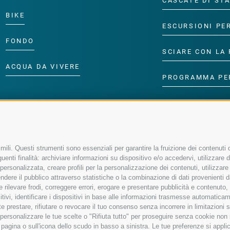
CASCATE DI ST
BIKE
ESCURSIONI PE
FONDO
SCIARE CON LA 
ACQUA DA VIVERE
PROGRAMMA PE
ili. Questi strumenti sono essenziali per garantire la fruizione dei contenuti d
enti finalità: archiviare informazioni su dispositivo e/o accedervi, utilizzare dati
à personalizzata, creare profili per la personalizzazione dei contenuti, utilizzare
ere il pubblico attraverso statistiche o la combinazione di dati provenienti da f
 e rilevare frodi, correggere errori, erogare e presentare pubblicità e contenuto
sitivi, identificare i dispositivi in base alle informazioni trasmesse automaticam
e prestare, rifiutare o revocare il tuo consenso senza incorrere in limitazioni 
r personalizzare le tue scelte o "Rifiuta tutto" per proseguire senza cookie no
agina o sull'icona dello scudo in basso a sinistra. Le tue preferenze si applic