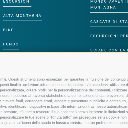
ESCURSIONI
MONDO AVVENT
MONTAGNA
ALTA MONTAGNA
CASCATE DI ST
BIKE
ESCURSIONI PE
FONDO
SCIARE CON LA 
ACQUA DA VIVERE
PROGRAMMA PE
ili. Questi strumenti sono essenziali per garantire la fruizione dei contenuti d
enti finalità: archiviare informazioni su dispositivo e/o accedervi, utilizzare dati
à personalizzata, creare profili per la personalizzazione dei contenuti, utilizzare
ere il pubblico attraverso statistiche o la combinazione di dati provenienti da f
 e rilevare frodi, correggere errori, erogare e presentare pubblicità e contenuto
sitivi, identificare i dispositivi in base alle informazioni trasmesse automaticam
e prestare, rifiutare o revocare il tuo consenso senza incorrere in limitazioni 
r personalizzare le tue scelte o "Rifiuta tutto" per proseguire senza cookie no
agina o sull'icona dello scudo in basso a sinistra. Le tue preferenze si applic