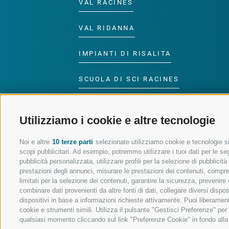
VAL RACINES
VAL RIDANNA
IMPIANTI DI RISALITA
SCUOLA DI SCI RACINES
LUISL'S SKI SCHOOL A
RACINES
Utilizziamo i cookie e altre tecnologie
Noi e altre
10 terze parti
selezionate utilizziamo cookie e tecnologie sim
scopi pubblicitari. Ad esempio, potremmo utilizzare i tuoi dati per le segu
pubblicità personalizzata, utilizzare profili per la selezione di pubblicit
prestazioni degli annunci, misurare le prestazioni dei contenuti, comprend
SEGUICI SUI SOCIAL
limitati per la selezione dei contenuti, garantire la sicurezza, prevenire
combinare dati provenienti da altre fonti di dati, collegare diversi dispo
dispositivi in base a informazioni richieste attivamente. Puoi liberament
cookie e strumenti simili. Utilizza il pulsante "Gestisci Preferenze" pe
qualsiasi momento cliccando sul link "Preferenze Cookie" in fondo alla p