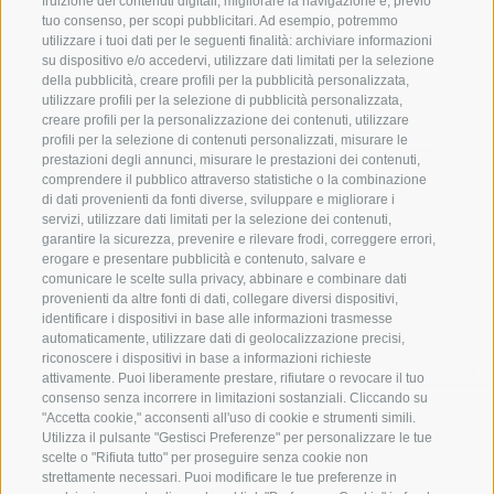
fruizione dei contenuti digitali, migliorare la navigazione e, previo
tuo consenso, per scopi pubblicitari. Ad esempio, potremmo
utilizzare i tuoi dati per le seguenti finalità: archiviare informazioni
BENVENUTI NELLA REGIONE
SPORT E AZ
su dispositivo e/o accedervi, utilizzare dati limitati per la selezione
TURISTICA DI RACINES
MOMENTI IN
della pubblicità, creare profili per la pubblicità personalizzata,
utilizzare profili per la selezione di pubblicità personalizzata,
creare profili per la personalizzazione dei contenuti, utilizzare
VAL GIOVO
SCIARE
profili per la selezione di contenuti personalizzati, misurare le
prestazioni degli annunci, misurare le prestazioni dei contenuti,
VAL RACINES
ESCURSIONI
comprendere il pubblico attraverso statistiche o la combinazione
di dati provenienti da fonti diverse, sviluppare e migliorare i
servizi, utilizzare dati limitati per la selezione dei contenuti,
VAL RIDANNA
ALTA MONTA
garantire la sicurezza, prevenire e rilevare frodi, correggere errori,
erogare e presentare pubblicità e contenuto, salvare e
IMPIANTI DI RISALITA
BIKE
comunicare le scelte sulla privacy, abbinare e combinare dati
provenienti da altre fonti di dati, collegare diversi dispositivi,
identificare i dispositivi in base alle informazioni trasmesse
SCUOLA DI SCI RACINES
FONDO
automaticamente, utilizzare dati di geolocalizzazione precisi,
riconoscere i dispositivi in base a informazioni richieste
LUISL'S SKI SCHOOL A RACINES
ACQUA DA VIV
attivamente. Puoi liberamente prestare, rifiutare o revocare il tuo
consenso senza incorrere in limitazioni sostanziali. Cliccando su
"Accetta cookie," acconsenti all'uso di cookie e strumenti simili.
Utilizza il pulsante "Gestisci Preferenze" per personalizzare le tue
scelte o "Rifiuta tutto" per proseguire senza cookie non
strettamente necessari. Puoi modificare le tue preferenze in