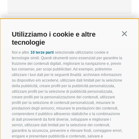
Utilizziamo i cookie e altre
Continu
tecnologie
Noi e altre
10 terze parti
selezionate utilizziamo cookie e
tecnologie simili. Questi strumenti sono essenziali per garantire la
fruizione dei contenuti digitali, migliorare la navigazione e, previo
tuo consenso, per scopi pubblicitari. Ad esempio, potremmo
utilizzare i tuoi dati per le seguenti finalità: archiviare informazioni
BENVENUTI NELLA REGIONE
SPORT E AZ
su dispositivo e/o accedervi, utilizzare dati limitati per la selezione
TURISTICA DI RACINES
MOMENTI IN
della pubblicità, creare profili per la pubblicità personalizzata,
utilizzare profili per la selezione di pubblicità personalizzata,
creare profili per la personalizzazione dei contenuti, utilizzare
VAL GIOVO
SCIARE
profili per la selezione di contenuti personalizzati, misurare le
prestazioni degli annunci, misurare le prestazioni dei contenuti,
VAL RACINES
ESCURSIONI
comprendere il pubblico attraverso statistiche o la combinazione
di dati provenienti da fonti diverse, sviluppare e migliorare i
servizi, utilizzare dati limitati per la selezione dei contenuti,
VAL RIDANNA
ALTA MONTA
garantire la sicurezza, prevenire e rilevare frodi, correggere errori,
erogare e presentare pubblicità e contenuto, salvare e