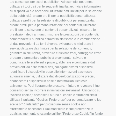
tuo consenso, per scopi pubblicitari. Ad esempio, potremmo
utilizzare i tuoi dati per le seguenti finalità: archiviare informazioni
BENVENUTI NELLA REGIONE
SPORT E AZ
su dispositivo e/o accedervi, utilizzare dati limitati per la selezione
TURISTICA DI RACINES
MOMENTI IN
della pubblicità, creare profili per la pubblicità personalizzata,
utilizzare profili per la selezione di pubblicità personalizzata,
creare profili per la personalizzazione dei contenuti, utilizzare
VAL GIOVO
SCIARE
profili per la selezione di contenuti personalizzati, misurare le
prestazioni degli annunci, misurare le prestazioni dei contenuti,
VAL RACINES
ESCURSIONI
comprendere il pubblico attraverso statistiche o la combinazione
di dati provenienti da fonti diverse, sviluppare e migliorare i
servizi, utilizzare dati limitati per la selezione dei contenuti,
VAL RIDANNA
ALTA MONTA
garantire la sicurezza, prevenire e rilevare frodi, correggere errori,
erogare e presentare pubblicità e contenuto, salvare e
IMPIANTI DI RISALITA
BIKE
comunicare le scelte sulla privacy, abbinare e combinare dati
provenienti da altre fonti di dati, collegare diversi dispositivi,
identificare i dispositivi in base alle informazioni trasmesse
SCUOLA DI SCI RACINES
FONDO
automaticamente, utilizzare dati di geolocalizzazione precisi,
riconoscere i dispositivi in base a informazioni richieste
LUISL'S SKI SCHOOL A RACINES
ACQUA DA VIV
attivamente. Puoi liberamente prestare, rifiutare o revocare il tuo
consenso senza incorrere in limitazioni sostanziali. Cliccando su
"Accetta cookie," acconsenti all'uso di cookie e strumenti simili.
Utilizza il pulsante "Gestisci Preferenze" per personalizzare le tue
scelte o "Rifiuta tutto" per proseguire senza cookie non
strettamente necessari. Puoi modificare le tue preferenze in
qualsiasi momento cliccando sul link "Preferenze Cookie" in fondo