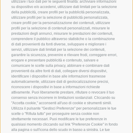
utilizzare i tuoi dati per le seguenti finalità: archiviare informazioni
BENVENUTI NELLA REGIONE
SPORT E AZ
su dispositivo e/o accedervi, utilizzare dati limitati per la selezione
TURISTICA DI RACINES
MOMENTI IN
della pubblicità, creare profili per la pubblicità personalizzata,
utilizzare profili per la selezione di pubblicità personalizzata,
creare profili per la personalizzazione dei contenuti, utilizzare
VAL GIOVO
SCIARE
profili per la selezione di contenuti personalizzati, misurare le
prestazioni degli annunci, misurare le prestazioni dei contenuti,
VAL RACINES
ESCURSIONI
comprendere il pubblico attraverso statistiche o la combinazione
di dati provenienti da fonti diverse, sviluppare e migliorare i
servizi, utilizzare dati limitati per la selezione dei contenuti,
VAL RIDANNA
ALTA MONTA
garantire la sicurezza, prevenire e rilevare frodi, correggere errori,
erogare e presentare pubblicità e contenuto, salvare e
IMPIANTI DI RISALITA
BIKE
comunicare le scelte sulla privacy, abbinare e combinare dati
provenienti da altre fonti di dati, collegare diversi dispositivi,
identificare i dispositivi in base alle informazioni trasmesse
SCUOLA DI SCI RACINES
FONDO
automaticamente, utilizzare dati di geolocalizzazione precisi,
riconoscere i dispositivi in base a informazioni richieste
LUISL'S SKI SCHOOL A RACINES
ACQUA DA VIV
attivamente. Puoi liberamente prestare, rifiutare o revocare il tuo
consenso senza incorrere in limitazioni sostanziali. Cliccando su
"Accetta cookie," acconsenti all'uso di cookie e strumenti simili.
Utilizza il pulsante "Gestisci Preferenze" per personalizzare le tue
scelte o "Rifiuta tutto" per proseguire senza cookie non
strettamente necessari. Puoi modificare le tue preferenze in
qualsiasi momento cliccando sul link "Preferenze Cookie" in fondo
SEGUICI SUI SOCIAL
alla pagina o sull'icona dello scudo in basso a sinistra. Le tue