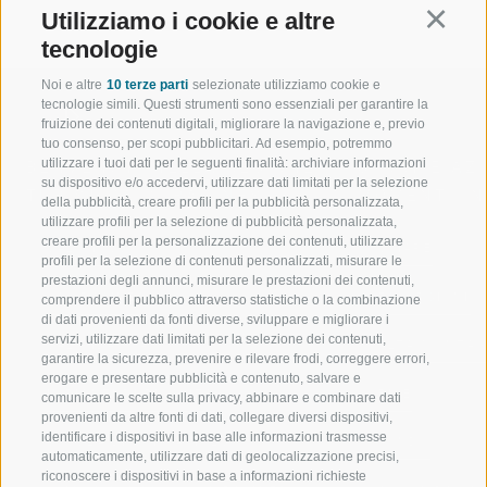
Utilizziamo i cookie e altre
Continu
tecnologie
Noi e altre
10 terze parti
selezionate utilizziamo cookie e
tecnologie simili. Questi strumenti sono essenziali per garantire la
fruizione dei contenuti digitali, migliorare la navigazione e, previo
tuo consenso, per scopi pubblicitari. Ad esempio, potremmo
utilizzare i tuoi dati per le seguenti finalità: archiviare informazioni
BENVENUTI NELLA REGIONE
SPORT E AZ
su dispositivo e/o accedervi, utilizzare dati limitati per la selezione
TURISTICA DI RACINES
MOMENTI IN
della pubblicità, creare profili per la pubblicità personalizzata,
utilizzare profili per la selezione di pubblicità personalizzata,
creare profili per la personalizzazione dei contenuti, utilizzare
VAL GIOVO
SCIARE
profili per la selezione di contenuti personalizzati, misurare le
prestazioni degli annunci, misurare le prestazioni dei contenuti,
VAL RACINES
ESCURSIONI
comprendere il pubblico attraverso statistiche o la combinazione
di dati provenienti da fonti diverse, sviluppare e migliorare i
servizi, utilizzare dati limitati per la selezione dei contenuti,
VAL RIDANNA
ALTA MONTA
garantire la sicurezza, prevenire e rilevare frodi, correggere errori,
erogare e presentare pubblicità e contenuto, salvare e
IMPIANTI DI RISALITA
BIKE
comunicare le scelte sulla privacy, abbinare e combinare dati
provenienti da altre fonti di dati, collegare diversi dispositivi,
identificare i dispositivi in base alle informazioni trasmesse
SCUOLA DI SCI RACINES
FONDO
automaticamente, utilizzare dati di geolocalizzazione precisi,
riconoscere i dispositivi in base a informazioni richieste