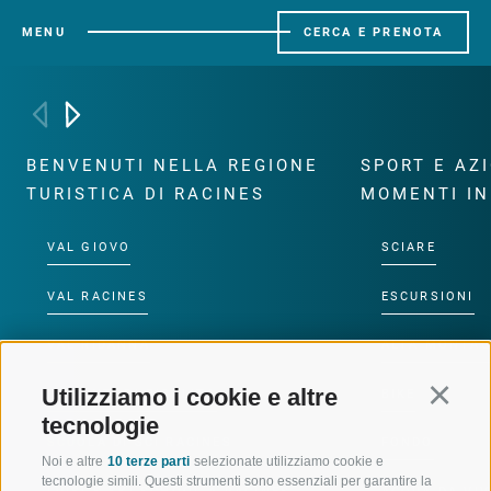
MENU
CERCA E PRENOTA
BENVENUTI NELLA REGIONE
SPORT E AZ
TURISTICA DI RACINES
MOMENTI IN
VAL GIOVO
SCIARE
VAL RACINES
ESCURSIONI
VAL RIDANNA
ALTA MONTA
Utilizziamo i cookie e altre
Continu
IMPIANTI DI RISALITA
BIKE
tecnologie
SCUOLA DI SCI RACINES
FONDO
Noi e altre
10 terze parti
selezionate utilizziamo cookie e
tecnologie simili. Questi strumenti sono essenziali per garantire la