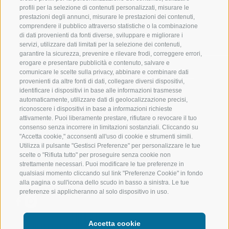
VAL GIOVO
SCIARE
profili per la selezione di contenuti personalizzati, misurare le
prestazioni degli annunci, misurare le prestazioni dei contenuti,
VAL RACINES
ESCURSIONI
comprendere il pubblico attraverso statistiche o la combinazione
di dati provenienti da fonti diverse, sviluppare e migliorare i
servizi, utilizzare dati limitati per la selezione dei contenuti,
VAL RIDANNA
ALTA MONTA
garantire la sicurezza, prevenire e rilevare frodi, correggere errori,
erogare e presentare pubblicità e contenuto, salvare e
IMPIANTI DI RISALITA
BIKE
comunicare le scelte sulla privacy, abbinare e combinare dati
provenienti da altre fonti di dati, collegare diversi dispositivi,
identificare i dispositivi in base alle informazioni trasmesse
SCUOLA DI SCI RACINES
FONDO
automaticamente, utilizzare dati di geolocalizzazione precisi,
riconoscere i dispositivi in base a informazioni richieste
LUISL'S SKI SCHOOL A RACINES
ACQUA DA VIV
attivamente. Puoi liberamente prestare, rifiutare o revocare il tuo
consenso senza incorrere in limitazioni sostanziali. Cliccando su
"Accetta cookie," acconsenti all'uso di cookie e strumenti simili.
Utilizza il pulsante "Gestisci Preferenze" per personalizzare le tue
scelte o "Rifiuta tutto" per proseguire senza cookie non
strettamente necessari. Puoi modificare le tue preferenze in
qualsiasi momento cliccando sul link "Preferenze Cookie" in fondo
SEGUICI SUI SOCIAL
alla pagina o sull'icona dello scudo in basso a sinistra. Le tue
preferenze si applicheranno al solo dispositivo in uso.
Accetta cookie