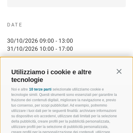
DATE
30/10/2026 09:00 - 13:00
31/10/2026 10:00 - 17:00
Utilizziamo i cookie e altre
Continu
tecnologie
Noi e altre
10 terze parti
selezionate utilizziamo cookie e
tecnologie simili. Questi strumenti sono essenziali per garantire la
fruizione dei contenuti digitali, migliorare la navigazione e, previo
tuo consenso, per scopi pubblicitari. Ad esempio, potremmo
utilizzare i tuoi dati per le seguenti finalità: archiviare informazioni
BENVENUTI NELLA REGIONE
SPORT E AZ
su dispositivo e/o accedervi, utilizzare dati limitati per la selezione
TURISTICA DI RACINES
MOMENTI IN
della pubblicità, creare profili per la pubblicità personalizzata,
utilizzare profili per la selezione di pubblicità personalizzata,
creare profili per la personalizzazione dei contenuti, utilizzare