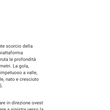
nte scorcio della
piattaforma
ruta le profondità
metri. La gola,
 impetuoso a valle,
le, nato e cresciuto
5.
re in direzione ovest
re a sinistra verso la