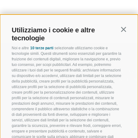
INDIETRO
Utilizziamo i cookie e altre
Continu
tecnologie
Noi e altre
10 terze parti
selezionate utilizziamo cookie e
tecnologie simili. Questi strumenti sono essenziali per garantire la
fruizione dei contenuti digitali, migliorare la navigazione e, previo
tuo consenso, per scopi pubblicitari. Ad esempio, potremmo
utilizzare i tuoi dati per le seguenti finalità: archiviare informazioni
BENVENUTI NELLA REGIONE
SPORT E AZ
su dispositivo e/o accedervi, utilizzare dati limitati per la selezione
TURISTICA DI RACINES
MOMENTI IN
della pubblicità, creare profili per la pubblicità personalizzata,
utilizzare profili per la selezione di pubblicità personalizzata,
creare profili per la personalizzazione dei contenuti, utilizzare
VAL GIOVO
SCIARE
profili per la selezione di contenuti personalizzati, misurare le
prestazioni degli annunci, misurare le prestazioni dei contenuti,
VAL RACINES
ESCURSIONI
comprendere il pubblico attraverso statistiche o la combinazione
di dati provenienti da fonti diverse, sviluppare e migliorare i
servizi, utilizzare dati limitati per la selezione dei contenuti,
VAL RIDANNA
ALTA MONTA
garantire la sicurezza, prevenire e rilevare frodi, correggere errori,
erogare e presentare pubblicità e contenuto, salvare e
IMPIANTI DI RISALITA
BIKE
comunicare le scelte sulla privacy, abbinare e combinare dati