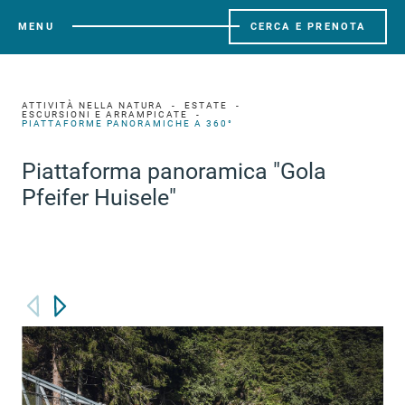
MENU
CERCA E PRENOTA
ATTIVITÀ NELLA NATURA
ESTATE
ESCURSIONI E ARRAMPICATE
PIATTAFORME PANORAMICHE A 360°
Piattaforma panoramica "Gola
Pfeifer Huisele"