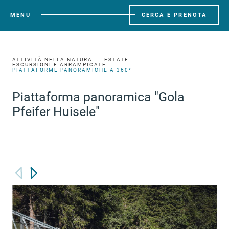
MENU
CERCA E PRENOTA
ATTIVITÀ NELLA NATURA
ESTATE
ESCURSIONI E ARRAMPICATE
PIATTAFORME PANORAMICHE A 360°
Piattaforma panoramica "Gola
Pfeifer Huisele"