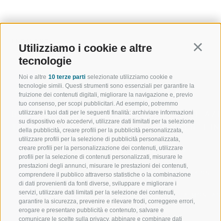
INDIETRO
Utilizziamo i cookie e altre
Continu
tecnologie
Noi e altre
10 terze parti
selezionate utilizziamo cookie e
tecnologie simili. Questi strumenti sono essenziali per garantire la
fruizione dei contenuti digitali, migliorare la navigazione e, previo
tuo consenso, per scopi pubblicitari. Ad esempio, potremmo
utilizzare i tuoi dati per le seguenti finalità: archiviare informazioni
BENVENUTI NELLA REGIONE
SPORT E AZ
su dispositivo e/o accedervi, utilizzare dati limitati per la selezione
TURISTICA DI RACINES
MOMENTI IN
della pubblicità, creare profili per la pubblicità personalizzata,
utilizzare profili per la selezione di pubblicità personalizzata,
creare profili per la personalizzazione dei contenuti, utilizzare
VAL GIOVO
SCIARE
profili per la selezione di contenuti personalizzati, misurare le
prestazioni degli annunci, misurare le prestazioni dei contenuti,
VAL RACINES
ESCURSIONI
comprendere il pubblico attraverso statistiche o la combinazione
di dati provenienti da fonti diverse, sviluppare e migliorare i
servizi, utilizzare dati limitati per la selezione dei contenuti,
VAL RIDANNA
ALTA MONTA
garantire la sicurezza, prevenire e rilevare frodi, correggere errori,
erogare e presentare pubblicità e contenuto, salvare e
IMPIANTI DI RISALITA
BIKE
comunicare le scelte sulla privacy, abbinare e combinare dati