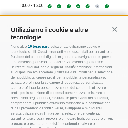
10:00 - 15:00
INDIETRO
Utilizziamo i cookie e altre
Continu
tecnologie
Noi e altre
10 terze parti
selezionate utilizziamo cookie e
tecnologie simili. Questi strumenti sono essenziali per garantire la
fruizione dei contenuti digitali, migliorare la navigazione e, previo
tuo consenso, per scopi pubblicitari. Ad esempio, potremmo
utilizzare i tuoi dati per le seguenti finalità: archiviare informazioni
BENVENUTI NELLA REGIONE
SPORT E AZ
su dispositivo e/o accedervi, utilizzare dati limitati per la selezione
TURISTICA DI RACINES
MOMENTI IN
della pubblicità, creare profili per la pubblicità personalizzata,
utilizzare profili per la selezione di pubblicità personalizzata,
creare profili per la personalizzazione dei contenuti, utilizzare
VAL GIOVO
SCIARE
profili per la selezione di contenuti personalizzati, misurare le
prestazioni degli annunci, misurare le prestazioni dei contenuti,
VAL RACINES
ESCURSIONI
comprendere il pubblico attraverso statistiche o la combinazione
di dati provenienti da fonti diverse, sviluppare e migliorare i
servizi, utilizzare dati limitati per la selezione dei contenuti,
VAL RIDANNA
ALTA MONTA
garantire la sicurezza, prevenire e rilevare frodi, correggere errori,
erogare e presentare pubblicità e contenuto, salvare e
IMPIANTI DI RISALITA
BIKE