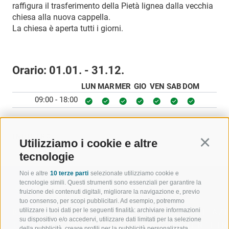
raffigura il trasferimento della Pietà lignea dalla vecchia
chiesa alla nuova cappella.
La chiesa è aperta tutti i giorni.
Orario:
01.01. - 31.12.
LUN
MAR
MER
GIO
VEN
SAB
DOM
09:00 - 18:00
INDIETRO
Utilizziamo i cookie e altre
Continu
tecnologie
Noi e altre
10 terze parti
selezionate utilizziamo cookie e
tecnologie simili. Questi strumenti sono essenziali per garantire la
fruizione dei contenuti digitali, migliorare la navigazione e, previo
tuo consenso, per scopi pubblicitari. Ad esempio, potremmo
utilizzare i tuoi dati per le seguenti finalità: archiviare informazioni
BENVENUTI NELLA REGIONE
SPORT E AZ
su dispositivo e/o accedervi, utilizzare dati limitati per la selezione
TURISTICA DI RACINES
MOMENTI IN
della pubblicità, creare profili per la pubblicità personalizzata,