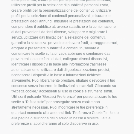
utilizzare profili per la selezione di pubblicità personalizzata,
creare profili per la personalizzazione dei contenuti, utilizzare
VAL GIOVO
SCIARE
profili per la selezione di contenuti personalizzati, misurare le
prestazioni degli annunci, misurare le prestazioni dei contenuti,
VAL RACINES
ESCURSIONI
comprendere il pubblico attraverso statistiche o la combinazione
di dati provenienti da fonti diverse, sviluppare e migliorare i
servizi, utilizzare dati limitati per la selezione dei contenuti,
VAL RIDANNA
ALTA MONTA
garantire la sicurezza, prevenire e rilevare frodi, correggere errori,
erogare e presentare pubblicità e contenuto, salvare e
IMPIANTI DI RISALITA
BIKE
comunicare le scelte sulla privacy, abbinare e combinare dati
provenienti da altre fonti di dati, collegare diversi dispositivi,
identificare i dispositivi in base alle informazioni trasmesse
SCUOLA DI SCI RACINES
FONDO
automaticamente, utilizzare dati di geolocalizzazione precisi,
riconoscere i dispositivi in base a informazioni richieste
LUISL'S SKI SCHOOL A RACINES
ACQUA DA VIV
attivamente. Puoi liberamente prestare, rifiutare o revocare il tuo
consenso senza incorrere in limitazioni sostanziali. Cliccando su
"Accetta cookie," acconsenti all'uso di cookie e strumenti simili.
Utilizza il pulsante "Gestisci Preferenze" per personalizzare le tue
scelte o "Rifiuta tutto" per proseguire senza cookie non
strettamente necessari. Puoi modificare le tue preferenze in
qualsiasi momento cliccando sul link "Preferenze Cookie" in fondo
SEGUICI SUI SOCIAL
alla pagina o sull'icona dello scudo in basso a sinistra. Le tue
preferenze si applicheranno al solo dispositivo in uso.