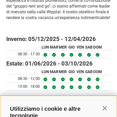
esperienza e risultati pionieristici, come la co-fondazione
del “gruppo rent and go”, ci siamo affermati come leader
di mercato nella valle Wipptal. Il nostro obiettivo finale è
rendere la vostra vacanza un'esperienza indimenticabile!
Inverno:
05/12/2025 - 12/04/2026
LUN
MAR
MER
GIO
VEN
SAB
DOM
08:30 - 17:30
Estate:
01/06/2026 - 03/10/2026
LUN
MAR
MER
GIO
VEN
SAB
DOM
08:30 - 12:00
13:00 - 18:00
INDIETRO
Utilizziamo i cookie e altre
Continu
tecnologie