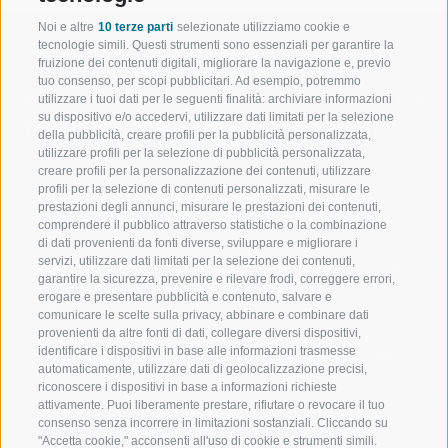
Noi e altre
10 terze parti
selezionate utilizziamo cookie e
tecnologie simili. Questi strumenti sono essenziali per garantire la
fruizione dei contenuti digitali, migliorare la navigazione e, previo
tuo consenso, per scopi pubblicitari. Ad esempio, potremmo
utilizzare i tuoi dati per le seguenti finalità: archiviare informazioni
BENVENUTI NELLA REGIONE
SPORT E AZ
su dispositivo e/o accedervi, utilizzare dati limitati per la selezione
TURISTICA DI RACINES
MOMENTI IN
della pubblicità, creare profili per la pubblicità personalizzata,
utilizzare profili per la selezione di pubblicità personalizzata,
creare profili per la personalizzazione dei contenuti, utilizzare
VAL GIOVO
SCIARE
profili per la selezione di contenuti personalizzati, misurare le
prestazioni degli annunci, misurare le prestazioni dei contenuti,
VAL RACINES
ESCURSIONI
comprendere il pubblico attraverso statistiche o la combinazione
di dati provenienti da fonti diverse, sviluppare e migliorare i
servizi, utilizzare dati limitati per la selezione dei contenuti,
VAL RIDANNA
ALTA MONTA
garantire la sicurezza, prevenire e rilevare frodi, correggere errori,
erogare e presentare pubblicità e contenuto, salvare e
IMPIANTI DI RISALITA
BIKE
comunicare le scelte sulla privacy, abbinare e combinare dati
provenienti da altre fonti di dati, collegare diversi dispositivi,
identificare i dispositivi in base alle informazioni trasmesse
SCUOLA DI SCI RACINES
FONDO
automaticamente, utilizzare dati di geolocalizzazione precisi,
riconoscere i dispositivi in base a informazioni richieste
LUISL'S SKI SCHOOL A RACINES
ACQUA DA VIV
attivamente. Puoi liberamente prestare, rifiutare o revocare il tuo
consenso senza incorrere in limitazioni sostanziali. Cliccando su
"Accetta cookie," acconsenti all'uso di cookie e strumenti simili.