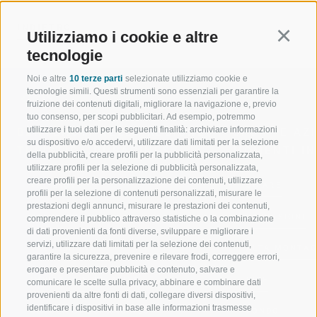
INDIETRO
Utilizziamo i cookie e altre
Continu
tecnologie
Noi e altre
10 terze parti
selezionate utilizziamo cookie e
tecnologie simili. Questi strumenti sono essenziali per garantire la
fruizione dei contenuti digitali, migliorare la navigazione e, previo
tuo consenso, per scopi pubblicitari. Ad esempio, potremmo
utilizzare i tuoi dati per le seguenti finalità: archiviare informazioni
BENVENUTI NELLA REGIONE
SPORT E AZ
su dispositivo e/o accedervi, utilizzare dati limitati per la selezione
TURISTICA DI RACINES
MOMENTI IN
della pubblicità, creare profili per la pubblicità personalizzata,
utilizzare profili per la selezione di pubblicità personalizzata,
creare profili per la personalizzazione dei contenuti, utilizzare
VAL GIOVO
SCIARE
profili per la selezione di contenuti personalizzati, misurare le
prestazioni degli annunci, misurare le prestazioni dei contenuti,
VAL RACINES
ESCURSIONI
comprendere il pubblico attraverso statistiche o la combinazione
di dati provenienti da fonti diverse, sviluppare e migliorare i
servizi, utilizzare dati limitati per la selezione dei contenuti,
VAL RIDANNA
ALTA MONTA
garantire la sicurezza, prevenire e rilevare frodi, correggere errori,
erogare e presentare pubblicità e contenuto, salvare e
IMPIANTI DI RISALITA
BIKE
comunicare le scelte sulla privacy, abbinare e combinare dati
provenienti da altre fonti di dati, collegare diversi dispositivi,
identificare i dispositivi in base alle informazioni trasmesse
SCUOLA DI SCI RACINES
FONDO