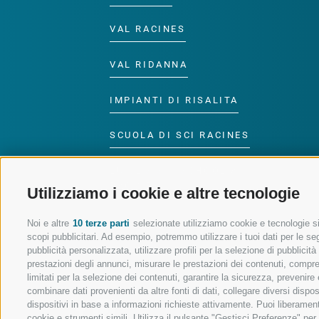
VAL RACINES
VAL RIDANNA
IMPIANTI DI RISALITA
SCUOLA DI SCI RACINES
LUISL'S SKI SCHOOL A
RACINES
Utilizziamo i cookie e altre tecnologie
Noi e altre
10 terze parti
selezionate utilizziamo cookie e tecnologie sim
scopi pubblicitari. Ad esempio, potremmo utilizzare i tuoi dati per le segu
pubblicità personalizzata, utilizzare profili per la selezione di pubblicit
prestazioni degli annunci, misurare le prestazioni dei contenuti, comprend
SEGUICI SUI SOCIAL
limitati per la selezione dei contenuti, garantire la sicurezza, prevenire
combinare dati provenienti da altre fonti di dati, collegare diversi dispo
dispositivi in base a informazioni richieste attivamente. Puoi liberament
cookie e strumenti simili. Utilizza il pulsante "Gestisci Preferenze" pe