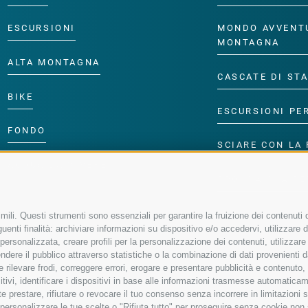
ESCURSIONI
MONDO AVVENT
MONTAGNA
ALTA MONTAGNA
CASCATE DI ST
BIKE
ESCURSIONI PE
FONDO
SCIARE CON LA 
ACQUA DA VIVERE
PROGRAMMA PE
ili. Questi strumenti sono essenziali per garantire la fruizione dei contenuti d
enti finalità: archiviare informazioni su dispositivo e/o accedervi, utilizzare dati
à personalizzata, creare profili per la personalizzazione dei contenuti, utilizzare
ere il pubblico attraverso statistiche o la combinazione di dati provenienti da f
 e rilevare frodi, correggere errori, erogare e presentare pubblicità e contenuto
sitivi, identificare i dispositivi in base alle informazioni trasmesse automaticam
e prestare, rifiutare o revocare il tuo consenso senza incorrere in limitazioni 
r personalizzare le tue scelte o "Rifiuta tutto" per proseguire senza cookie no