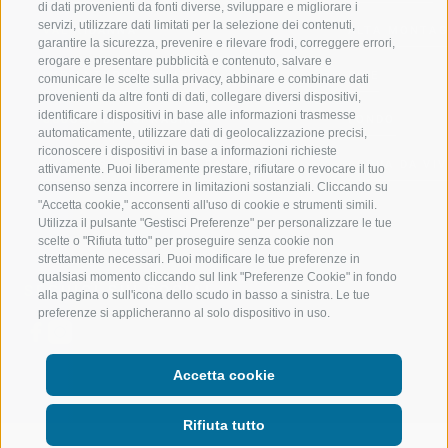
di dati provenienti da fonti diverse, sviluppare e migliorare i
servizi, utilizzare dati limitati per la selezione dei contenuti,
VAL RIDANNA
ALTA MONTA
garantire la sicurezza, prevenire e rilevare frodi, correggere errori,
erogare e presentare pubblicità e contenuto, salvare e
IMPIANTI DI RISALITA
BIKE
comunicare le scelte sulla privacy, abbinare e combinare dati
provenienti da altre fonti di dati, collegare diversi dispositivi,
identificare i dispositivi in base alle informazioni trasmesse
SCUOLA DI SCI RACINES
FONDO
automaticamente, utilizzare dati di geolocalizzazione precisi,
riconoscere i dispositivi in base a informazioni richieste
LUISL'S SKI SCHOOL A RACINES
ACQUA DA VIV
attivamente. Puoi liberamente prestare, rifiutare o revocare il tuo
consenso senza incorrere in limitazioni sostanziali. Cliccando su
"Accetta cookie," acconsenti all'uso di cookie e strumenti simili.
Utilizza il pulsante "Gestisci Preferenze" per personalizzare le tue
scelte o "Rifiuta tutto" per proseguire senza cookie non
strettamente necessari. Puoi modificare le tue preferenze in
qualsiasi momento cliccando sul link "Preferenze Cookie" in fondo
SEGUICI SUI SOCIAL
alla pagina o sull'icona dello scudo in basso a sinistra. Le tue
preferenze si applicheranno al solo dispositivo in uso.
Accetta cookie
Rifiuta tutto