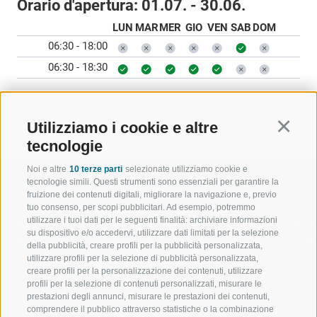
Orario d'apertura:
01.07. - 30.06.
LUN
MAR
MER
GIO
VEN
SAB
DOM
06:30 - 18:00
06:30 - 18:30
INDIETRO
Utilizziamo i cookie e altre
Continu
tecnologie
Noi e altre
10 terze parti
selezionate utilizziamo cookie e
tecnologie simili. Questi strumenti sono essenziali per garantire la
fruizione dei contenuti digitali, migliorare la navigazione e, previo
tuo consenso, per scopi pubblicitari. Ad esempio, potremmo
utilizzare i tuoi dati per le seguenti finalità: archiviare informazioni
BENVENUTI NELLA REGIONE
SPORT E AZ
su dispositivo e/o accedervi, utilizzare dati limitati per la selezione
TURISTICA DI RACINES
MOMENTI IN
della pubblicità, creare profili per la pubblicità personalizzata,
utilizzare profili per la selezione di pubblicità personalizzata,
creare profili per la personalizzazione dei contenuti, utilizzare
VAL GIOVO
SCIARE
profili per la selezione di contenuti personalizzati, misurare le
prestazioni degli annunci, misurare le prestazioni dei contenuti,
VAL RACINES
ESCURSIONI
comprendere il pubblico attraverso statistiche o la combinazione