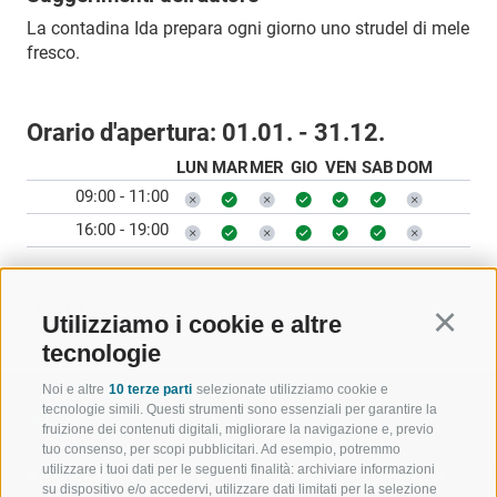
La contadina Ida prepara ogni giorno uno strudel di mele
fresco.
Orario d'apertura:
01.01. - 31.12.
LUN
MAR
MER
GIO
VEN
SAB
DOM
09:00 - 11:00
16:00 - 19:00
INDIETRO
Utilizziamo i cookie e altre
Continu
tecnologie
Noi e altre
10 terze parti
selezionate utilizziamo cookie e
tecnologie simili. Questi strumenti sono essenziali per garantire la
fruizione dei contenuti digitali, migliorare la navigazione e, previo
tuo consenso, per scopi pubblicitari. Ad esempio, potremmo
utilizzare i tuoi dati per le seguenti finalità: archiviare informazioni
BENVENUTI NELLA REGIONE
SPORT E AZ
su dispositivo e/o accedervi, utilizzare dati limitati per la selezione