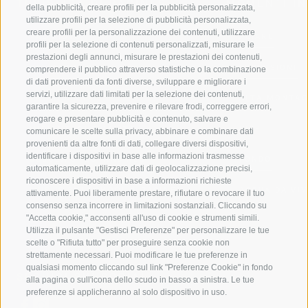
TURISTICA DI RACINES
MOMENTI IN
della pubblicità, creare profili per la pubblicità personalizzata,
utilizzare profili per la selezione di pubblicità personalizzata,
creare profili per la personalizzazione dei contenuti, utilizzare
VAL GIOVO
SCIARE
profili per la selezione di contenuti personalizzati, misurare le
prestazioni degli annunci, misurare le prestazioni dei contenuti,
VAL RACINES
ESCURSIONI
comprendere il pubblico attraverso statistiche o la combinazione
di dati provenienti da fonti diverse, sviluppare e migliorare i
servizi, utilizzare dati limitati per la selezione dei contenuti,
VAL RIDANNA
ALTA MONTA
garantire la sicurezza, prevenire e rilevare frodi, correggere errori,
erogare e presentare pubblicità e contenuto, salvare e
IMPIANTI DI RISALITA
BIKE
comunicare le scelte sulla privacy, abbinare e combinare dati
provenienti da altre fonti di dati, collegare diversi dispositivi,
identificare i dispositivi in base alle informazioni trasmesse
SCUOLA DI SCI RACINES
FONDO
automaticamente, utilizzare dati di geolocalizzazione precisi,
riconoscere i dispositivi in base a informazioni richieste
LUISL'S SKI SCHOOL A RACINES
ACQUA DA VIV
attivamente. Puoi liberamente prestare, rifiutare o revocare il tuo
consenso senza incorrere in limitazioni sostanziali. Cliccando su
"Accetta cookie," acconsenti all'uso di cookie e strumenti simili.
Utilizza il pulsante "Gestisci Preferenze" per personalizzare le tue
scelte o "Rifiuta tutto" per proseguire senza cookie non
strettamente necessari. Puoi modificare le tue preferenze in
qualsiasi momento cliccando sul link "Preferenze Cookie" in fondo
SEGUICI SUI SOCIAL
alla pagina o sull'icona dello scudo in basso a sinistra. Le tue
preferenze si applicheranno al solo dispositivo in uso.