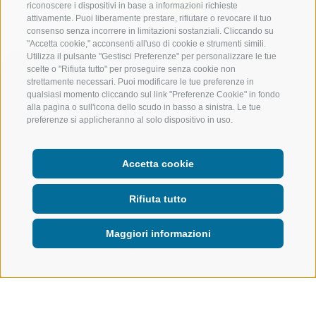
riconoscere i dispositivi in base a informazioni richieste
attivamente. Puoi liberamente prestare, rifiutare o revocare il tuo
consenso senza incorrere in limitazioni sostanziali. Cliccando su
"Accetta cookie," acconsenti all'uso di cookie e strumenti simili.
Utilizza il pulsante "Gestisci Preferenze" per personalizzare le tue
scelte o "Rifiuta tutto" per proseguire senza cookie non
strettamente necessari. Puoi modificare le tue preferenze in
qualsiasi momento cliccando sul link "Preferenze Cookie" in fondo
alla pagina o sull'icona dello scudo in basso a sinistra. Le tue
preferenze si applicheranno al solo dispositivo in uso.
Accetta cookie
Rifiuta tutto
Maggiori informazioni