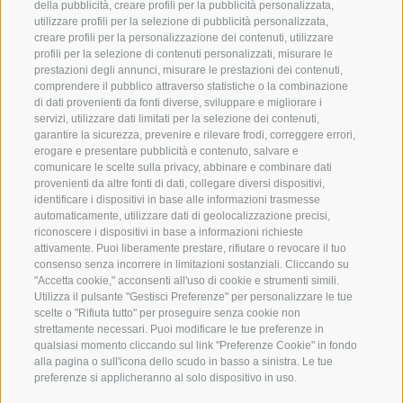
in Piazza Città.
della pubblicità, creare profili per la pubblicità personalizzata,
utilizzare profili per la selezione di pubblicità personalizzata,
creare profili per la personalizzazione dei contenuti, utilizzare
profili per la selezione di contenuti personalizzati, misurare le
prestazioni degli annunci, misurare le prestazioni dei contenuti,
comprendere il pubblico attraverso statistiche o la combinazione
di dati provenienti da fonti diverse, sviluppare e migliorare i
servizi, utilizzare dati limitati per la selezione dei contenuti,
Informazioni
garantire la sicurezza, prevenire e rilevare frodi, correggere errori,
erogare e presentare pubblicità e contenuto, salvare e
Luogo
comunicare le scelte sulla privacy, abbinare e combinare dati
provenienti da altre fonti di dati, collegare diversi dispositivi,
Piazza Città Vipiteno
identificare i dispositivi in base alle informazioni trasmesse
Piazza Città
automaticamente, utilizzare dati di geolocalizzazione precisi,
39049 Vipiteno
riconoscere i dispositivi in base a informazioni richieste
attivamente. Puoi liberamente prestare, rifiutare o revocare il tuo
Informazioni di contatto
consenso senza incorrere in limitazioni sostanziali. Cliccando su
"Accetta cookie," acconsenti all'uso di cookie e strumenti simili.
T
Utilizza il pulsante "Gestisci Preferenze" per personalizzare le tue
info@vipiteno.com
scelte o "Rifiuta tutto" per proseguire senza cookie non
Al sito Internet
strettamente necessari. Puoi modificare le tue preferenze in
qualsiasi momento cliccando sul link "Preferenze Cookie" in fondo
Punto d'incontro
alla pagina o sull'icona dello scudo in basso a sinistra. Le tue
preferenze si applicheranno al solo dispositivo in uso.
Piazza Città