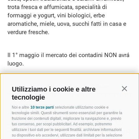
trota fresca e affumicata, specialità di
formaggi e yogurt, vini biologici, erbe
aromatiche, miele, uova, succhi fatti in casa e
verdure fresche.
Il 1° maggio il mercato dei contadini NON avrá
luogo.
I Krapfen ed i Tirtler prelibati fatti dalle
Utilizziamo i cookie e altre
Continu
contadine della zona sono un appuntamento da
tecnologie
non perdere!
Noi e altre
10 terze parti
selezionate utilizziamo cookie e
tecnologie simili. Questi strumenti sono essenziali per garantire la
Nota:
venerdì 28 agosto 2026, a causa di un
fruizione dei contenuti digitali, migliorare la navigazione e, previo
evento, il mercatino dei contadini si terrà nel
tuo consenso, per scopi pubblicitari. Ad esempio, potremmo
utilizzare i tuoi dati per le seguenti finalità: archiviare informazioni
centro scolastico superiore di Vipiteno anziché
su dispositivo e/o accedervi, utilizzare dati limitati per la selezione