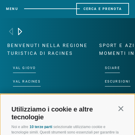
MENU
CERCA E PRENOTA
BENVENUTI NELLA REGIONE
SPORT E AZ
TURISTICA DI RACINES
MOMENTI IN
VAL GIOVO
SCIARE
VAL RACINES
ESCURSIONI
VAL RIDANNA
ALTA MONTA
Utilizziamo i cookie e altre
Continu
IMPIANTI DI RISALITA
BIKE
tecnologie
SCUOLA DI SCI RACINES
FONDO
Noi e altre
10 terze parti
selezionate utilizziamo cookie e
tecnologie simili. Questi strumenti sono essenziali per garantire la