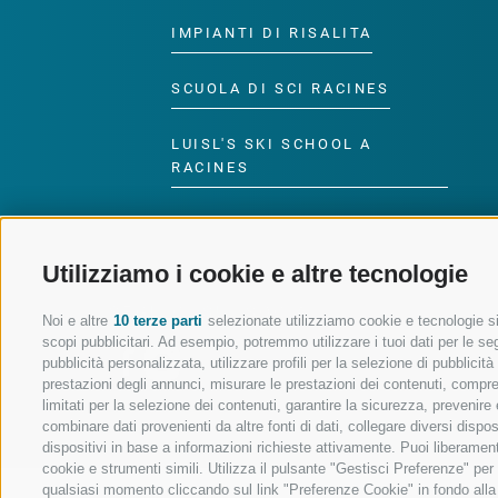
IMPIANTI DI RISALITA
SCUOLA DI SCI RACINES
LUISL'S SKI SCHOOL A
RACINES
Utilizziamo i cookie e altre tecnologie
SEGUICI SUI SOCIAL
Noi e altre
10 terze parti
selezionate utilizziamo cookie e tecnologie sim
scopi pubblicitari. Ad esempio, potremmo utilizzare i tuoi dati per le segu
pubblicità personalizzata, utilizzare profili per la selezione di pubblicit
prestazioni degli annunci, misurare le prestazioni dei contenuti, comprend
limitati per la selezione dei contenuti, garantire la sicurezza, prevenire
combinare dati provenienti da altre fonti di dati, collegare diversi dispo
dispositivi in base a informazioni richieste attivamente. Puoi liberament
cookie e strumenti simili. Utilizza il pulsante "Gestisci Preferenze" pe
qualsiasi momento cliccando sul link "Preferenze Cookie" in fondo alla p