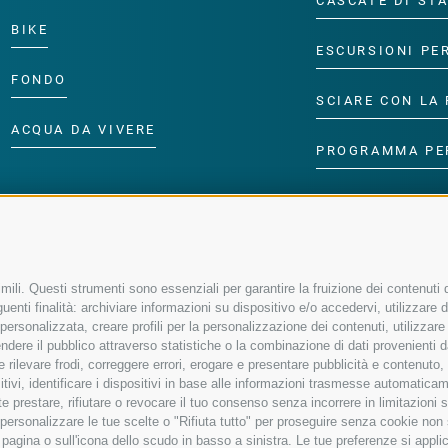
CASCATE DI ST
BIKE
ESCURSIONI PE
FONDO
SCIARE CON LA 
ACQUA DA VIVERE
PROGRAMMA PE
ili. Questi strumenti sono essenziali per garantire la fruizione dei contenuti d
enti finalità: archiviare informazioni su dispositivo e/o accedervi, utilizzare dati
à personalizzata, creare profili per la personalizzazione dei contenuti, utilizzare
ere il pubblico attraverso statistiche o la combinazione di dati provenienti da f
 e rilevare frodi, correggere errori, erogare e presentare pubblicità e contenuto
sitivi, identificare i dispositivi in base alle informazioni trasmesse automaticam
e prestare, rifiutare o revocare il tuo consenso senza incorrere in limitazioni 
r personalizzare le tue scelte o "Rifiuta tutto" per proseguire senza cookie no
agina o sull'icona dello scudo in basso a sinistra. Le tue preferenze si applic