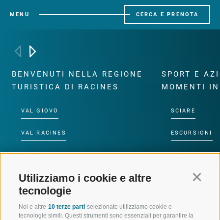
MENU
CERCA E PRENOTA
BENVENUTI NELLA REGIONE
SPORT E AZ
TURISTICA DI RACINES
MOMENTI IN
VAL GIOVO
SCIARE
VAL RACINES
ESCURSIONI
VAL RIDANNA
ALTA MONTA
Utilizziamo i cookie e altre
Continu
IMPIANTI DI RISALITA
BIKE
tecnologie
SCUOLA DI SCI RACINES
FONDO
Noi e altre
10 terze parti
selezionate utilizziamo cookie e
tecnologie simili. Questi strumenti sono essenziali per garantire la