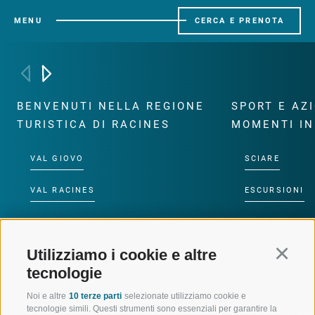
MENU
CERCA E PRENOTA
BENVENUTI NELLA REGIONE
SPORT E AZ
TURISTICA DI RACINES
MOMENTI IN
VAL GIOVO
SCIARE
VAL RACINES
ESCURSIONI
VAL RIDANNA
ALTA MONTA
Utilizziamo i cookie e altre
Continu
IMPIANTI DI RISALITA
BIKE
tecnologie
SCUOLA DI SCI RACINES
FONDO
Noi e altre
10 terze parti
selezionate utilizziamo cookie e
tecnologie simili. Questi strumenti sono essenziali per garantire la